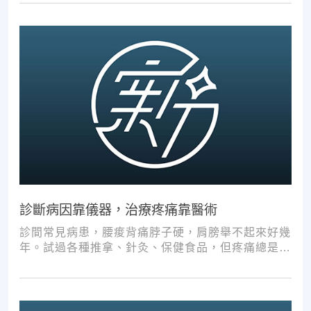
診斷病因靠儀器，治療疼痛靠醫術
診間常見病患，腰痠背痛脖子硬，肩膀舉不起來好幾
年。試過各種推拿、針灸、保健食品，但疼痛總是時
好時壞。