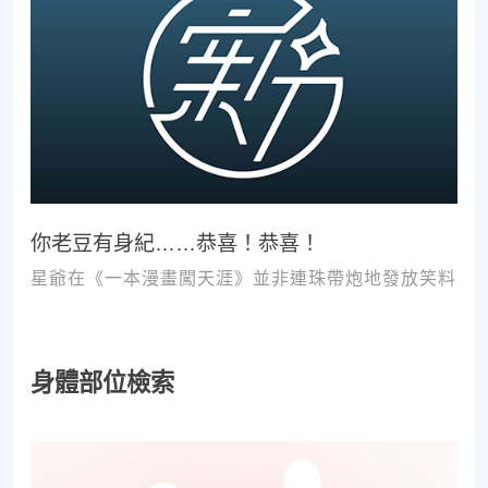
你老豆有身紀……恭喜！恭喜！
星爺在《一本漫畫闖天涯》並非連珠帶炮地發放笑料
身體部位檢索