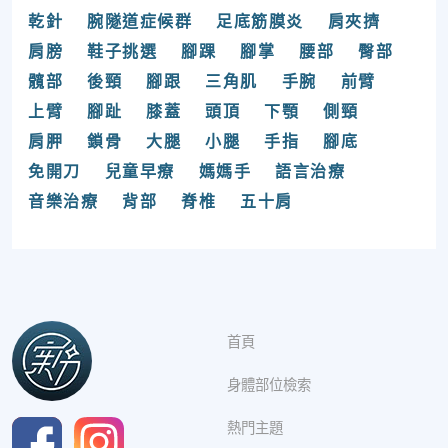
乾針
腕隧道症候群
足底筋膜炎
肩夾擠
肩膀
鞋子挑選
腳踝
腳掌
腰部
臀部
髖部
後頸
腳跟
三角肌
手腕
前臂
上臂
腳趾
膝蓋
頭頂
下顎
側頸
肩胛
鎖骨
大腿
小腿
手指
腳底
免開刀
兒童早療
媽媽手
語言治療
音樂治療
背部
脊椎
五十肩
首頁
身體部位檢索
熱門主題