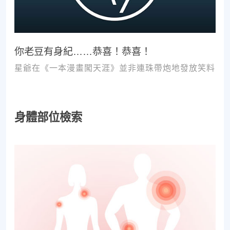
你老豆有身紀……恭喜！恭喜！
星爺在《一本漫畫闖天涯》並非連珠帶炮地發放笑料
身體部位檢索