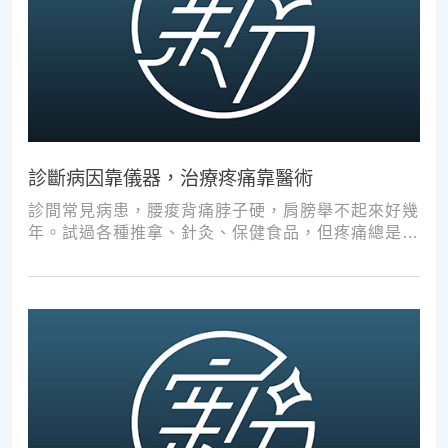
診斷病因靠儀器，治療疼痛靠醫術
診間常見病患，腰痠背痛脖子硬，肩膀舉不起來好幾
年。試過各種推拿、針灸、保健食品，但疼痛總是時
好時壞。