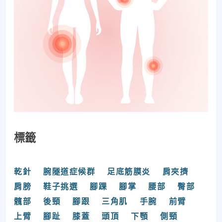
標籤
乾針
腕隧道症候群
足底筋膜炎
肩夾擠
肩膀
鞋子挑選
腳踝
腳掌
腰部
臀部
髖部
後頸
腳跟
三角肌
手腕
前臂
上臂
腳趾
膝蓋
頭頂
下顎
側頸