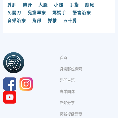
肩胛
鎖骨
大腿
小腿
手指
腳底
免開刀
兒童早療
媽媽手
語言治療
音樂治療
背部
脊椎
五十肩
首頁
身體部位檢索
熱門主題
專業團隊
新知分享
恆新復健聯盟