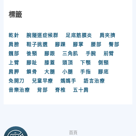
標籤
乾針
腕隧道症候群
足底筋膜炎
肩夾擠
肩膀
鞋子挑選
腳踝
腳掌
腰部
臀部
髖部
後頸
腳跟
三角肌
手腕
前臂
上臂
腳趾
膝蓋
頭頂
下顎
側頸
肩胛
鎖骨
大腿
小腿
手指
腳底
免開刀
兒童早療
媽媽手
語言治療
音樂治療
背部
脊椎
五十肩
首頁