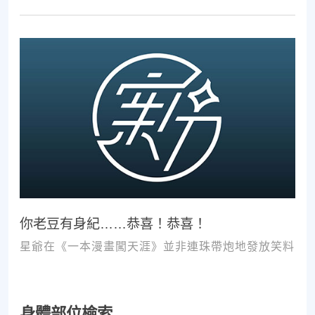
次推拿、按摩，都難以讓您徹底擺脫不適。
你老豆有身紀……恭喜！恭喜！
星爺在《一本漫畫闖天涯》並非連珠帶炮地發放笑料
身體部位檢索