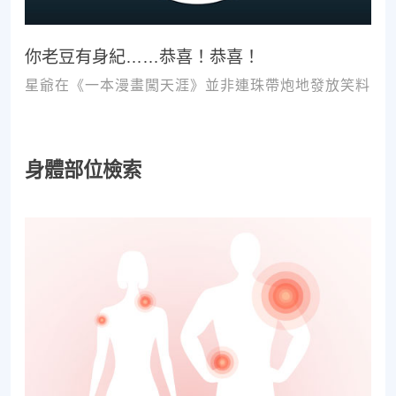
你老豆有身紀……恭喜！恭喜！
星爺在《一本漫畫闖天涯》並非連珠帶炮地發放笑料
身體部位檢索