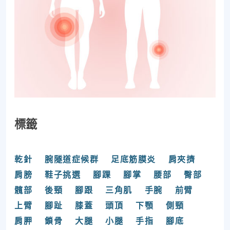
標籤
乾針
腕隧道症候群
足底筋膜炎
肩夾擠
肩膀
鞋子挑選
腳踝
腳掌
腰部
臀部
髖部
後頸
腳跟
三角肌
手腕
前臂
上臂
腳趾
膝蓋
頭頂
下顎
側頸
肩胛
鎖骨
大腿
小腿
手指
腳底