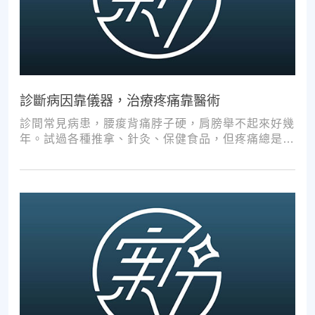
診斷病因靠儀器，治療疼痛靠醫術
診間常見病患，腰痠背痛脖子硬，肩膀舉不起來好幾
年。試過各種推拿、針灸、保健食品，但疼痛總是時
好時壞。