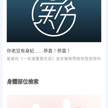
你老豆有身紀……恭喜！恭喜！
星爺在《一本漫畫闖天涯》並非連珠帶炮地發放笑料
身體部位檢索