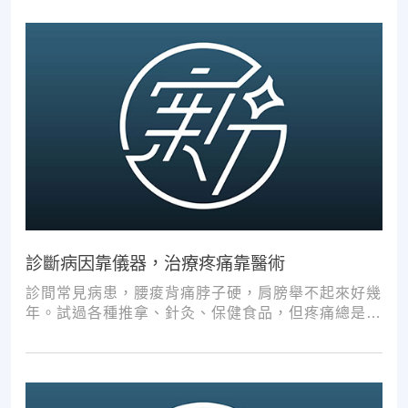
診斷病因靠儀器，治療疼痛靠醫術
診間常見病患，腰痠背痛脖子硬，肩膀舉不起來好幾
年。試過各種推拿、針灸、保健食品，但疼痛總是時
好時壞。