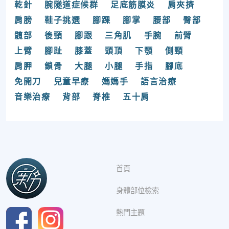
乾針
腕隧道症候群
足底筋膜炎
肩夾擠
肩膀
鞋子挑選
腳踝
腳掌
腰部
臀部
髖部
後頸
腳跟
三角肌
手腕
前臂
上臂
腳趾
膝蓋
頭頂
下顎
側頸
肩胛
鎖骨
大腿
小腿
手指
腳底
免開刀
兒童早療
媽媽手
語言治療
音樂治療
背部
脊椎
五十肩
首頁
身體部位檢索
熱門主題