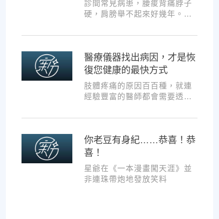
診間常見病患，腰痠背痛脖子
硬，肩膀舉不起來好幾年。試
過各種推拿、針灸、保健食
品，但疼痛總是時好時壞。
醫療儀器找出病因，才是恢
復您健康的最快方式
肢體疼痛的原因百百種，就連
經驗豐富的醫師都會需要透過
各種儀器，才能夠判斷病因並
一對一對症治療。如果沒有第
一步的正確醫療診斷，不管進
你老豆有身紀……恭喜！恭
行多少次推拿、按摩，都難以
讓您徹底擺脫不適。
喜！
星爺在《一本漫畫闖天涯》並
非連珠帶炮地發放笑料