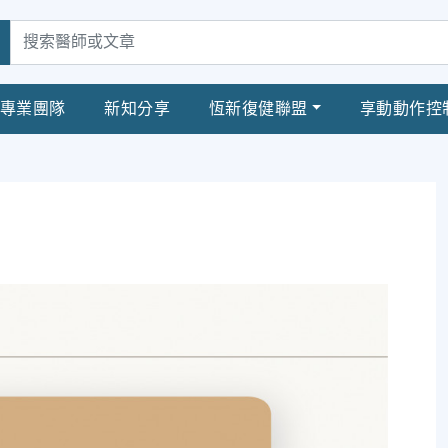
專業團隊
新知分享
恆新復健聯盟
享動動作控