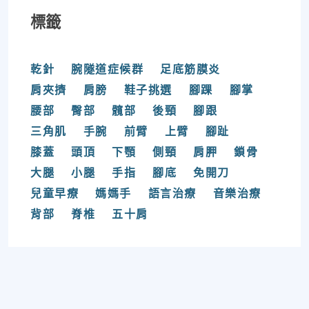
標籤
乾針
腕隧道症候群
足底筋膜炎
肩夾擠
肩膀
鞋子挑選
腳踝
腳掌
腰部
臀部
髖部
後頸
腳跟
三角肌
手腕
前臂
上臂
腳趾
膝蓋
頭頂
下顎
側頸
肩胛
鎖骨
大腿
小腿
手指
腳底
免開刀
兒童早療
媽媽手
語言治療
音樂治療
背部
脊椎
五十肩