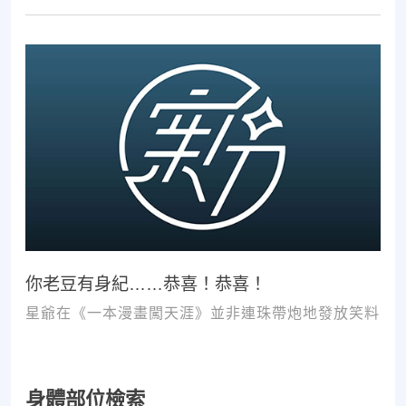
次推拿、按摩，都難以讓您徹底擺脫不適。
你老豆有身紀……恭喜！恭喜！
星爺在《一本漫畫闖天涯》並非連珠帶炮地發放笑料
身體部位檢索