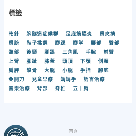
標籤
乾針
腕隧道症候群
足底筋膜炎
肩夾擠
肩膀
鞋子挑選
腳踝
腳掌
腰部
臀部
髖部
後頸
腳跟
三角肌
手腕
前臂
上臂
腳趾
膝蓋
頭頂
下顎
側頸
肩胛
鎖骨
大腿
小腿
手指
腳底
免開刀
兒童早療
媽媽手
語言治療
音樂治療
背部
脊椎
五十肩
首頁