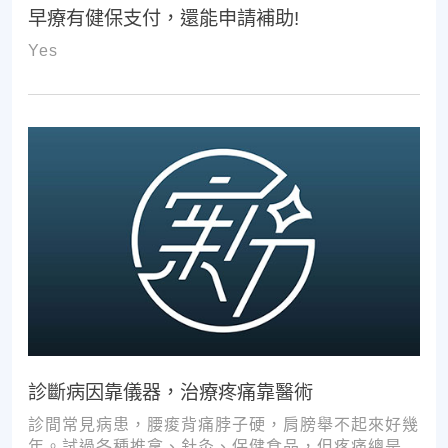
早療有健保支付，還能申請補助!
Yes
診斷病因靠儀器，治療疼痛靠醫術
診間常見病患，腰痠背痛脖子硬，肩膀舉不起來好幾
年。試過各種推拿、針灸、保健食品，但疼痛總是時