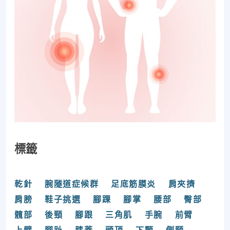
標籤
乾針
腕隧道症候群
足底筋膜炎
肩夾擠
肩膀
鞋子挑選
腳踝
腳掌
腰部
臀部
髖部
後頸
腳跟
三角肌
手腕
前臂