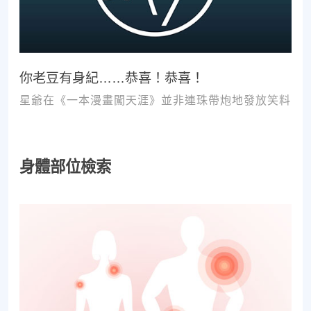
你老豆有身紀……恭喜！恭喜！
星爺在《一本漫畫闖天涯》並非連珠帶炮地發放笑料
身體部位檢索