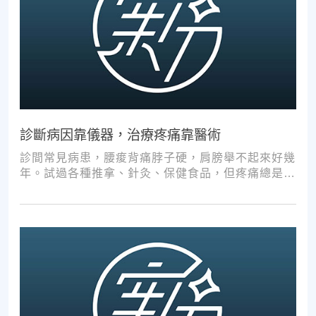
診斷病因靠儀器，治療疼痛靠醫術
診間常見病患，腰痠背痛脖子硬，肩膀舉不起來好幾
年。試過各種推拿、針灸、保健食品，但疼痛總是時
好時壞。