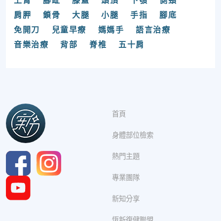
上臂
腳趾
膝蓋
頭頂
下顎
側頸
肩胛
鎖骨
大腿
小腿
手指
腳底
免開刀
兒童早療
媽媽手
語言治療
音樂治療
背部
脊椎
五十肩
首頁
身體部位檢索
熱門主題
專業團隊
新知分享
恆新復健聯盟