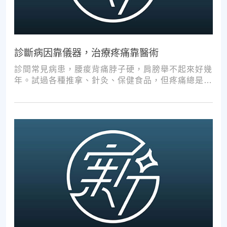
診斷病因靠儀器，治療疼痛靠醫術
診間常見病患，腰痠背痛脖子硬，肩膀舉不起來好幾
年。試過各種推拿、針灸、保健食品，但疼痛總是時
好時壞。