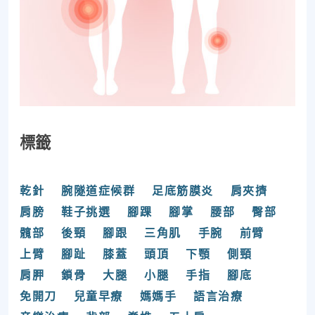
標籤
乾針
腕隧道症候群
足底筋膜炎
肩夾擠
肩膀
鞋子挑選
腳踝
腳掌
腰部
臀部
髖部
後頸
腳跟
三角肌
手腕
前臂
上臂
腳趾
膝蓋
頭頂
下顎
側頸
肩胛
鎖骨
大腿
小腿
手指
腳底
免開刀
兒童早療
媽媽手
語言治療