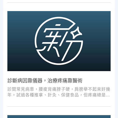
診斷病因靠儀器，治療疼痛靠醫術
診間常見病患，腰痠背痛脖子硬，肩膀舉不起來好幾
年。試過各種推拿、針灸、保健食品，但疼痛總是時
好時壞。