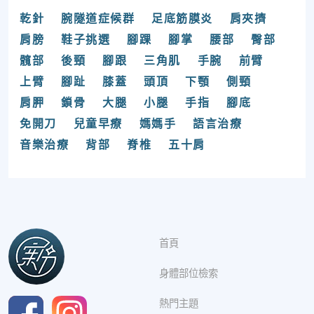
乾針
腕隧道症候群
足底筋膜炎
肩夾擠
肩膀
鞋子挑選
腳踝
腳掌
腰部
臀部
髖部
後頸
腳跟
三角肌
手腕
前臂
上臂
腳趾
膝蓋
頭頂
下顎
側頸
肩胛
鎖骨
大腿
小腿
手指
腳底
免開刀
兒童早療
媽媽手
語言治療
音樂治療
背部
脊椎
五十肩
首頁
身體部位檢索
熱門主題