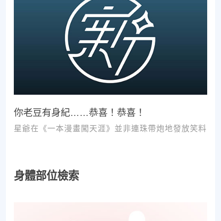
你老豆有身紀……恭喜！恭喜！
星爺在《一本漫畫闖天涯》並非連珠帶炮地發放笑料
身體部位檢索