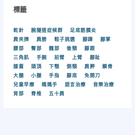
標籤
乾針
腕隧道症候群
足底筋膜炎
肩夾擠
肩膀
鞋子挑選
腳踝
腳掌
腰部
臀部
髖部
後頸
腳跟
三角肌
手腕
前臂
上臂
腳趾
膝蓋
頭頂
下顎
側頸
肩胛
鎖骨
大腿
小腿
手指
腳底
免開刀
兒童早療
媽媽手
語言治療
音樂治療
背部
脊椎
五十肩