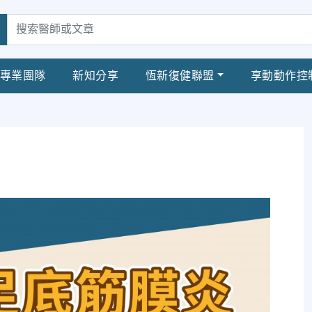
專業團隊
新知分享
恆新復健聯盟
享動動作控