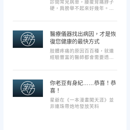
診間常見病患，腰痠背痛脖子
硬，肩膀舉不起來好幾年。試
過各種推拿、針灸、保健食
品，但疼痛總是時好時壞。
醫療儀器找出病因，才是恢
復您健康的最快方式
肢體疼痛的原因百百種，就連
經驗豐富的醫師都會需要透過
各種儀器，才能夠判斷病因並
一對一對症治療。如果沒有第
一步的正確醫療診斷，不管進
你老豆有身紀……恭喜！恭
行多少次推拿、按摩，都難以
讓您徹底擺脫不適。
喜！
星爺在《一本漫畫闖天涯》並
非連珠帶炮地發放笑料