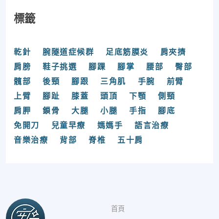
標籤
乾針
腕隧道症候群
足底筋膜炎
肩夾擠
肩膀
鞋子挑選
腳踝
腳掌
腰部
臀部
髖部
後頸
腳跟
三角肌
手腕
前臂
上臂
腳趾
膝蓋
頭頂
下顎
側頸
肩胛
鎖骨
大腿
小腿
手指
腳底
免開刀
兒童早療
媽媽手
語言治療
音樂治療
背部
脊椎
五十肩
首頁