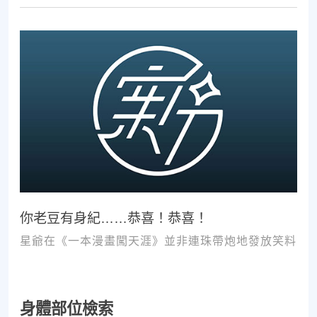
次推拿、按摩，都難以讓您徹底擺脫不適。
你老豆有身紀……恭喜！恭喜！
星爺在《一本漫畫闖天涯》並非連珠帶炮地發放笑料
身體部位檢索