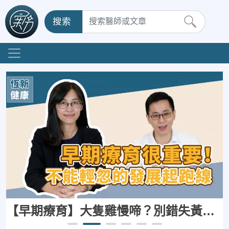
搜索
【早期療育】大隻雞慢啼？別錯失黃金治療期~