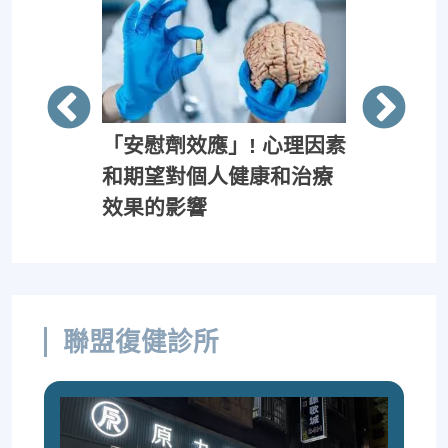
特定項目
「安慰劑效應」! 心理因素
我受傷了
和期望對個人健康和治療
做？
效果的影響
聯盟復健診所