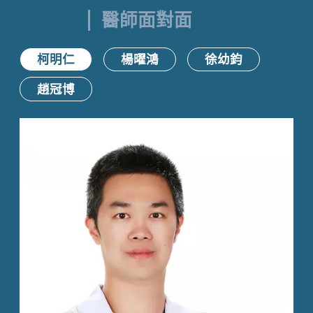
醫師面對面
柯明仁
楊曜鴻
徐幼鈞
趙冠博