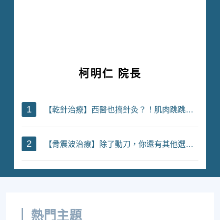
柯明仁 院長
1
【乾針治療】西醫也搞針灸？！肌肉跳跳跳，痠痛修復ing
2
【骨震波治療】除了動刀，你還有其他選擇！
熱門主題