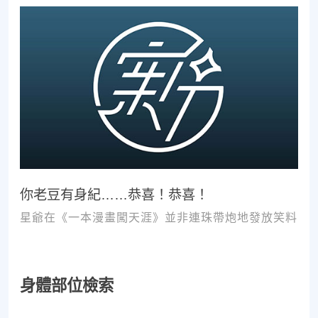
你老豆有身紀……恭喜！恭喜！
星爺在《一本漫畫闖天涯》並非連珠帶炮地發放笑料
身體部位檢索