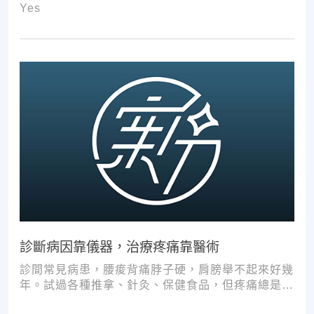
Yes
診斷病因靠儀器，治療疼痛靠醫術
診間常見病患，腰痠背痛脖子硬，肩膀舉不起來好幾
年。試過各種推拿、針灸、保健食品，但疼痛總是時
好時壞。