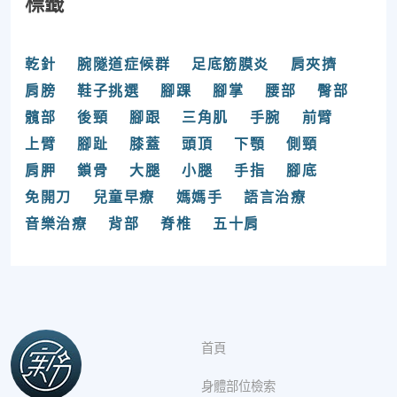
標籤
乾針
腕隧道症候群
足底筋膜炎
肩夾擠
肩膀
鞋子挑選
腳踝
腳掌
腰部
臀部
髖部
後頸
腳跟
三角肌
手腕
前臂
上臂
腳趾
膝蓋
頭頂
下顎
側頸
肩胛
鎖骨
大腿
小腿
手指
腳底
免開刀
兒童早療
媽媽手
語言治療
音樂治療
背部
脊椎
五十肩
首頁
身體部位檢索