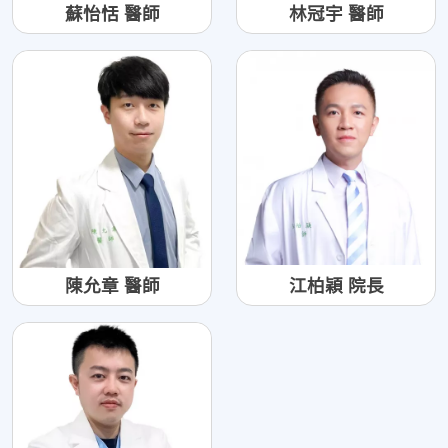
蘇怡恬 醫師
林冠宇 醫師
陳允章 醫師
江柏穎 院長