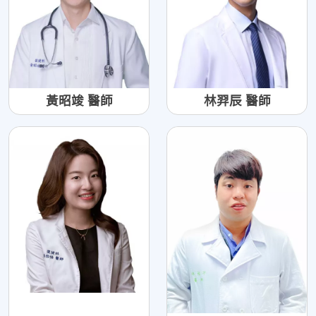
黃昭竣 醫師
林羿辰 醫師