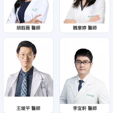
胡鈺薇 醫師
魏章婷 醫師
王竣平 醫師
李宜軒 醫師