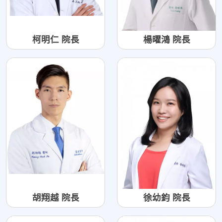
柯明仁 院長
楊曜鴻 院長
胡翔越 院長
徐幼鈞 院長