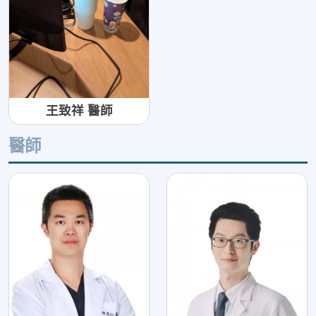
王致祥 醫師
醫師