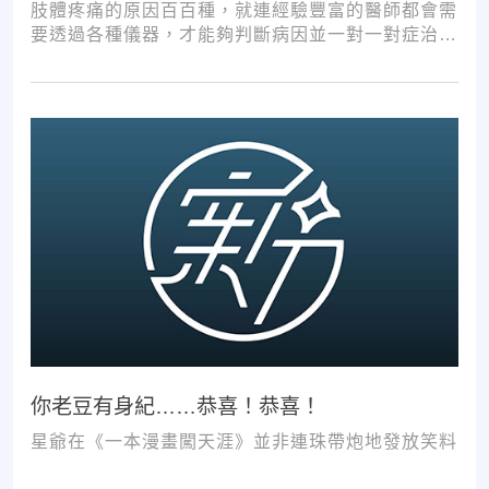
肢體疼痛的原因百百種，就連經驗豐富的醫師都會需
要透過各種儀器，才能夠判斷病因並一對一對症治
療。如果沒有第一步的正確醫療診斷，不管進行多少
次推拿、按摩，都難以讓您徹底擺脫不適。
你老豆有身紀……恭喜！恭喜！
星爺在《一本漫畫闖天涯》並非連珠帶炮地發放笑料