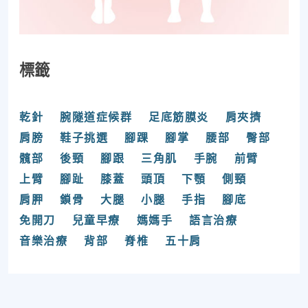
標籤
乾針
腕隧道症候群
足底筋膜炎
肩夾擠
肩膀
鞋子挑選
腳踝
腳掌
腰部
臀部
髖部
後頸
腳跟
三角肌
手腕
前臂
上臂
腳趾
膝蓋
頭頂
下顎
側頸
肩胛
鎖骨
大腿
小腿
手指
腳底
免開刀
兒童早療
媽媽手
語言治療
音樂治療
背部
脊椎
五十肩