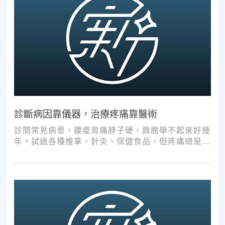
診斷病因靠儀器，治療疼痛靠醫術
診間常見病患，腰痠背痛脖子硬，肩膀舉不起來好幾
年。試過各種推拿、針灸、保健食品，但疼痛總是時
好時壞。