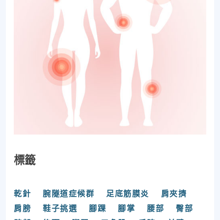
標籤
乾針
腕隧道症候群
足底筋膜炎
肩夾擠
肩膀
鞋子挑選
腳踝
腳掌
腰部
臀部