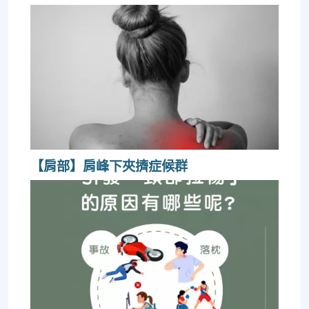
【肩部】肩峰下夾擠症候群