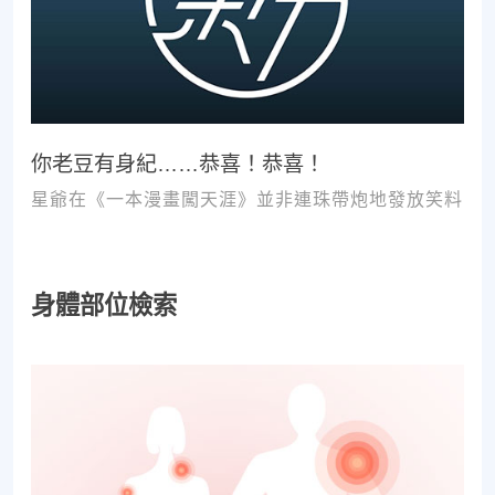
你老豆有身紀……恭喜！恭喜！
星爺在《一本漫畫闖天涯》並非連珠帶炮地發放笑料
身體部位檢索