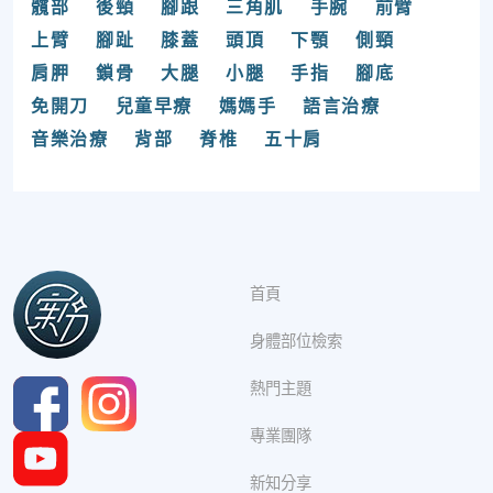
髖部
後頸
腳跟
三角肌
手腕
前臂
上臂
腳趾
膝蓋
頭頂
下顎
側頸
肩胛
鎖骨
大腿
小腿
手指
腳底
免開刀
兒童早療
媽媽手
語言治療
音樂治療
背部
脊椎
五十肩
首頁
身體部位檢索
熱門主題
專業團隊
新知分享