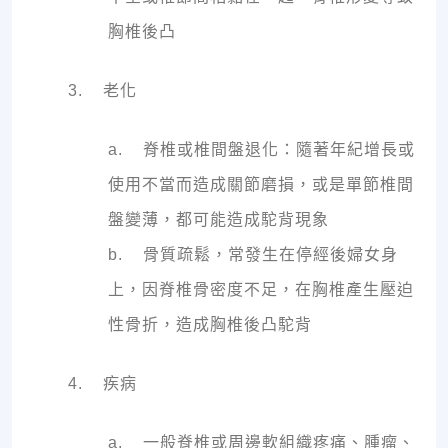
胸椎後凸
3. 老化
a. 脊椎或椎間盤退化：隨著年紀增長或
使用不當而造成關節磨損，或是單節椎間
盤變薄，都可能造成駝背現象
b. 骨質疏鬆，常發生在停經後婦女身
上，因脊椎骨密度不足，在胸椎產生壓迫
性骨折，造成胸椎後凸駝背
4. 疾病
a. 一般脊椎或周邊軟組織疼痛、腫瘤、