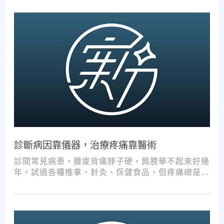
診斷病因靠儀器，治療疼痛靠醫術
診間常見病患，腰痠背痛脖子硬，肩膀舉不起來好幾
年。試過各種推拿、針灸、保健食品，但疼痛總是時
好時壞。