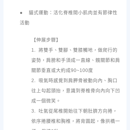
● 貓式運動：活化脊椎間小肌肉並有節律性
活動
【伸展步驟】
1. 將雙手、雙腳、雙膝觸地，做爬行的
姿勢，肩膀和手須成一直線、髖關節和肩
關節垂直或大約成90~100度
2. 吸氣時感覺到肩胛骨被動向內、胸口
往上勾起頭抬，意識到脊椎骨向內向下凹
成一個微笑。
3. 吐氣從尾椎開始往下朝肚臍方向捲，
依序捲腰椎和胸椎，將背圓起，像拱橋一