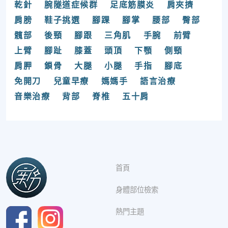
乾針
腕隧道症候群
足底筋膜炎
肩夾擠
肩膀
鞋子挑選
腳踝
腳掌
腰部
臀部
髖部
後頸
腳跟
三角肌
手腕
前臂
上臂
腳趾
膝蓋
頭頂
下顎
側頸
肩胛
鎖骨
大腿
小腿
手指
腳底
免開刀
兒童早療
媽媽手
語言治療
音樂治療
背部
脊椎
五十肩
首頁
身體部位檢索
熱門主題