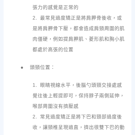
張力的感覺是正常的
2. 最常見過度矯正是將肩胛骨後收，或
是將肩胛骨下壓，都會造成肩頸周圍的肌
肉僵硬，例如提肩胛肌、菱形肌和胸小肌
都處於高張的位置
● 頭頸位置：
1. 眼睛視線水平，後腦勺頭頸交接處感
覺往後上輕提即可，保持脖子兩側延伸，
喉部周圍沒有擠壓感
2. 常見過度矯正是將下巴和頸部過度後
收，讓頸椎呈現過直，擠出很雙下巴的動