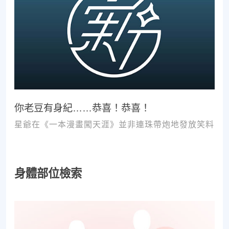
你老豆有身紀……恭喜！恭喜！
星爺在《一本漫畫闖天涯》並非連珠帶炮地發放笑料
身體部位檢索