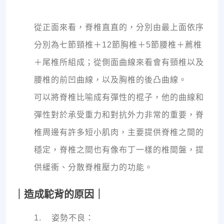
從正面來看，脊椎直直的，分別由最上面依序
分別為七節頸椎＋12節胸椎＋5節腰椎＋薦椎
＋尾椎所組成；從側面曲線來看會有頸椎以及
腰椎的前凹曲線，以及胸椎的後凸曲線。
可以將脊椎比喻成有彈性的棍子，他的曲線和
彈性對於承受重力和對抗外力非常的重要，脊
椎周邊有許多短小肌肉，主要提供脊椎之間的
穩定，脊椎之間也有像布丁一樣的椎間盤，提
供緩衝、分散脊椎壓力的功能。
｜造成駝背的原因｜
1. 姿勢不良：