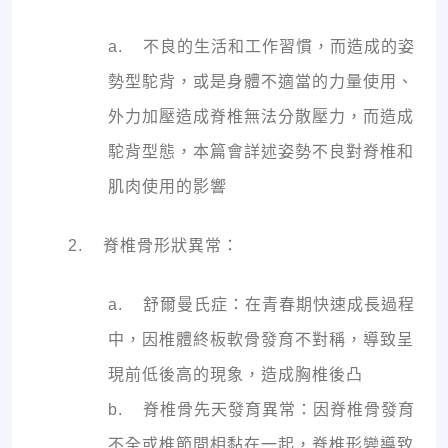
a. 不良的生活和工作習慣，而造成的姿
勢型駝背，或是身體不適當的力量使用、
外力加壓造成脊椎無法分散壓力，而造成
駝背型態，本篇會詳述姿勢不良對脊椎和
肌肉使用的影響
2. 脊椎骨形狀異常：
a. 舒爾曼氏症：在青春期快速成長過程
中，因椎體終板軟骨發育不對稱，導致呈
現前低後高的現象，造成胸椎後凸
b. 脊椎骨先天發育異常：因脊椎骨發育
不全或椎節間相黏在一起，脊椎形變導致