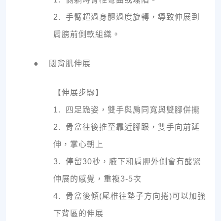
2. 手臂超過身體過度旋轉，導致伸展到
肩膀前側軟組織。
● 闊背肌伸展
【伸展步驟】
1. 四足跪姿，雙手與肩同寬與雙腳併攏
2. 骨盆往後推至靠近腳跟，雙手向前延
伸，掌心朝上
3. 停留30秒，腋下和肩胛外側會有酸緊
伸展的感覺，重複3-5次
4. 骨盆後傾(尾椎往墊子方向捲)可以加強
下背區的伸展