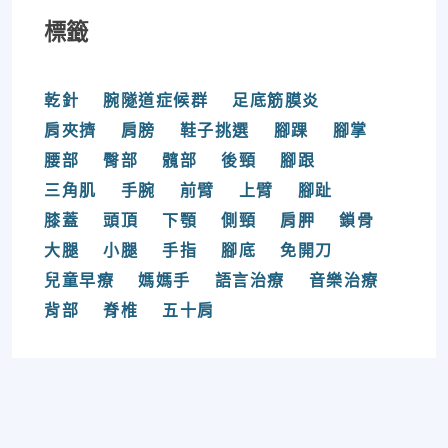
標籤
乾針
腕隧道症候群
足底筋膜炎
肩夾擠
肩膀
鞋子挑選
腳踝
腳掌
腰部
臀部
髖部
後頸
腳跟
三角肌
手腕
前臂
上臂
腳趾
膝蓋
頭頂
下顎
側頸
肩胛
鎖骨
大腿
小腿
手指
腳底
免開刀
兒童早療
媽媽手
語言治療
音樂治療
背部
脊椎
五十肩