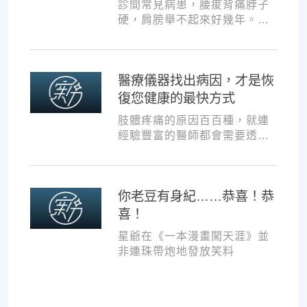
診間常見病患，腰痠背痛脖子
硬，肩膀舉不起來好幾年。試
過各種推拿、針灸、保健食
品，但疼痛總是時好時壞。
醫療儀器找出病因，才是恢
復您健康的最快方式
肢體疼痛的原因百百種，就連
經驗豐富的醫師都會需要透過
各種儀器，才能夠判斷病因並
一對一對症治療。如果沒有第
一步的正確醫療診斷，不管進
你老豆有身紀……恭喜！恭
行多少次推拿、按摩，都難以
讓您徹底擺脫不適。
喜！
星爺在《一本漫畫闖天涯》並
非連珠帶炮地發放笑料