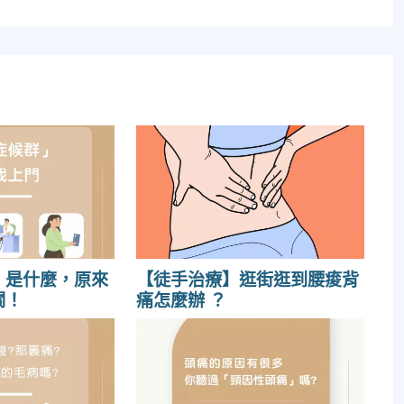
」是什麼，原來
【徒手治療】逛街逛到腰痠背
關！
痛怎麼辦 ？