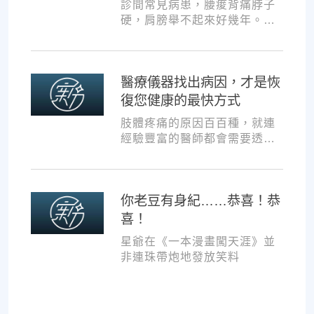
診間常見病患，腰痠背痛脖子
硬，肩膀舉不起來好幾年。試
過各種推拿、針灸、保健食
品，但疼痛總是時好時壞。
醫療儀器找出病因，才是恢
復您健康的最快方式
肢體疼痛的原因百百種，就連
經驗豐富的醫師都會需要透過
各種儀器，才能夠判斷病因並
一對一對症治療。如果沒有第
一步的正確醫療診斷，不管進
你老豆有身紀……恭喜！恭
行多少次推拿、按摩，都難以
讓您徹底擺脫不適。
喜！
星爺在《一本漫畫闖天涯》並
非連珠帶炮地發放笑料