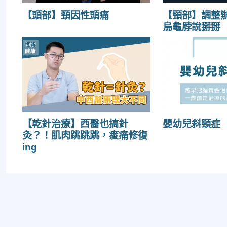
【頭部】頸因性頭痛
【頸部】調整
烏龜脖說掰掰 
【乾針治療】西醫也搞針
嬰幼兒斜頸症（To
灸？！肌肉跳跳跳，痠痛修復
ing