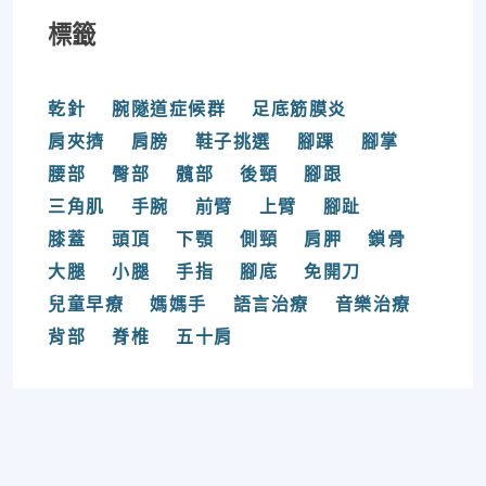
標籤
乾針
腕隧道症候群
足底筋膜炎
肩夾擠
肩膀
鞋子挑選
腳踝
腳掌
腰部
臀部
髖部
後頸
腳跟
三角肌
手腕
前臂
上臂
腳趾
膝蓋
頭頂
下顎
側頸
肩胛
鎖骨
大腿
小腿
手指
腳底
免開刀
兒童早療
媽媽手
語言治療
音樂治療
背部
脊椎
五十肩