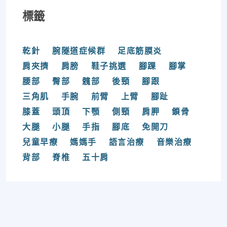
標籤
乾針
腕隧道症候群
足底筋膜炎
肩夾擠
肩膀
鞋子挑選
腳踝
腳掌
腰部
臀部
髖部
後頸
腳跟
三角肌
手腕
前臂
上臂
腳趾
膝蓋
頭頂
下顎
側頸
肩胛
鎖骨
大腿
小腿
手指
腳底
免開刀
兒童早療
媽媽手
語言治療
音樂治療
背部
脊椎
五十肩