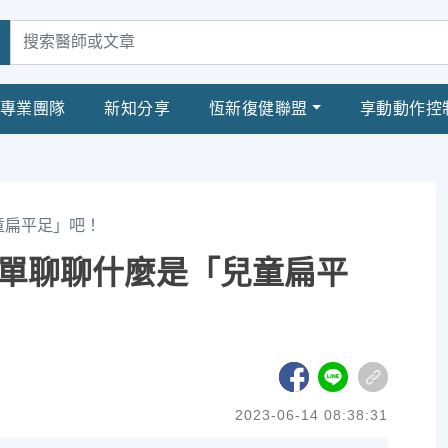
專業團隊
新知分享
恆新復健聯盟
享動動作控
童扁平足」吧！
單聊聊什麼是「兒童扁平
2023-06-14 08:38:31