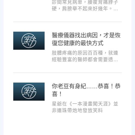
診間常見病患，腰痠背痛脖子
硬，肩膀舉不起來好幾年。試
過各種推拿、針灸、保健食
品，但疼痛總是時好時壞。
醫療儀器找出病因，才是恢
復您健康的最快方式
肢體疼痛的原因百百種，就連
經驗豐富的醫師都會需要透過
各種儀器，才能夠判斷病因並
一對一對症治療。如果沒有第
一步的正確醫療診斷，不管進
你老豆有身紀……恭喜！恭
行多少次推拿、按摩，都難以
讓您徹底擺脫不適。
喜！
星爺在《一本漫畫闖天涯》並
非連珠帶炮地發放笑料