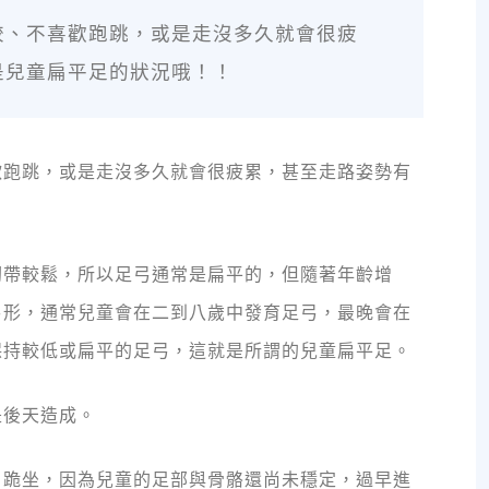
跤、不喜歡跑跳，或是走沒多久就會很疲
是兒童扁平足的狀況哦！！
歡跑跳，或是走沒多久就會很疲累，甚至走路姿勢有
韌帶較鬆，所以足弓通常是扁平的，但隨著年齡增
弓形，通常兒童會在二到八歲中發育足弓，最晚會在
保持較低或扁平的足弓，這就是所謂的兒童扁平足。
是後天造成。
、跪坐，因為兒童的足部與骨骼還尚未穩定，過早進