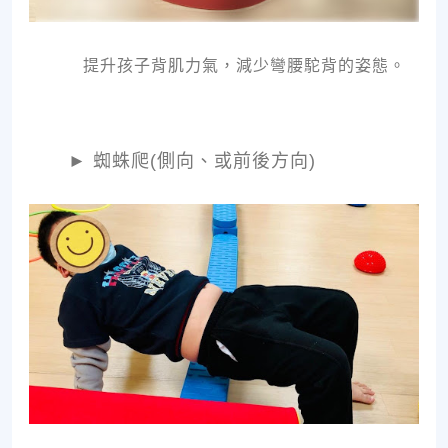
提升孩子背肌力氣，減少彎腰駝背的姿態。
►
蜘蛛爬(側向、或前後方向)