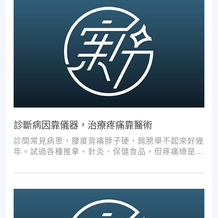
診斷病因靠儀器，治療疼痛靠醫術
診間常見病患，腰痠背痛脖子硬，肩膀舉不起來好幾
年。試過各種推拿、針灸、保健食品，但疼痛總是時
好時壞。