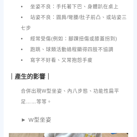
•
坐姿不良：手托著下巴、身體趴在桌上
•
站姿不良：圓肩/彎腰/肚子前凸、或站姿三
七步
•
經常受傷(例如：腳踝扭傷或膝蓋拐到)
•
跑跳、球類活動過程顯得四肢不協調
•
寫字不好看、又常抱怨手痠
｜產生的影響｜
合併出現W型坐姿、內八步態、功能性扁平
足……等等。
►
W型坐姿