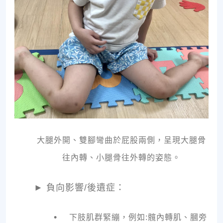
大腿外開、雙腳彎曲於屁股兩側，呈現大腿骨
往內轉、小腿骨往外轉的姿態。
►
負向影響/後遺症：
•
下肢肌群緊繃，例如:髖內轉肌、膕旁