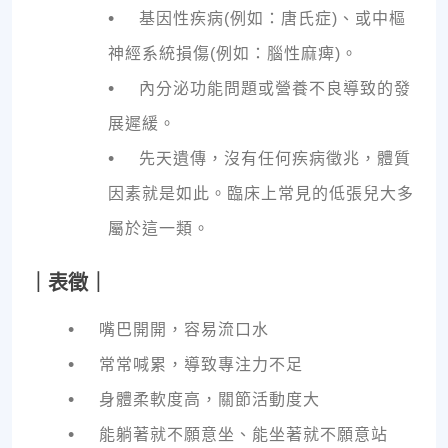
•
基因性疾病(例如：唐氏症)、或中樞
神經系統損傷(例如：腦性麻痺)。
•
內分泌功能問題或營養不良導致的發
展遲緩。
•
先天遺傳，沒有任何疾病徵兆，體質
因素就是如此。臨床上常見的低張兒大多
屬於這一類。
｜表徵｜
•
嘴巴開開，容易流口水
•
常常喊累，導致專注力不足
•
身體柔軟度高，關節活動度大
•
能躺著就不願意坐、能坐著就不願意站