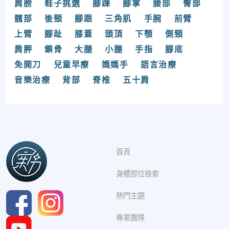
肩膀
鞋子挑選
腳踝
腳掌
腰部
臀部
髖部
後頸
腳跟
三角肌
手腕
前臂
上臂
腳趾
膝蓋
頭頂
下顎
側頸
肩胛
鎖骨
大腿
小腿
手指
腳底
免開刀
兒童早療
媽媽手
語言治療
音樂治療
背部
脊椎
五十肩
首頁
身體部位檢索
熱門主題
專業團隊