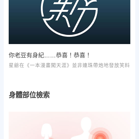
你老豆有身紀……恭喜！恭喜！
星爺在《一本漫畫闖天涯》並非連珠帶炮地發放笑料
身體部位檢索