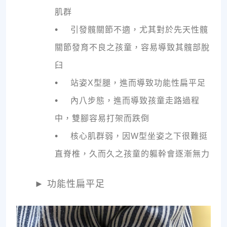
肌群
•
引發髖關節不適，尤其對於先天性髖
關節發育不良之孩童，容易導致其髖部脫
臼
•
站姿X型腿，進而導致功能性扁平足
•
內八步態，進而導致孩童走路過程
中，雙腳容易打架而跌倒
•
核心肌群弱，因W型坐姿之下很難挺
直脊椎，久而久之孩童的軀幹會逐漸無力
►
功能性扁平足