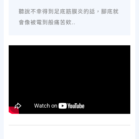
聽說不幸得到足底筋膜炎的話，腳底就
會像被電到般痛苦欸..