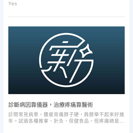
Yes
診斷病因靠儀器，治療疼痛靠醫術
診間常見病患，腰痠背痛脖子硬，肩膀舉不起來好幾
年。試過各種推拿、針灸、保健食品，但疼痛總是時
好時壞。