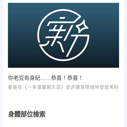
你老豆有身紀……恭喜！恭喜！
星爺在《一本漫畫闖天涯》並非連珠帶炮地發放笑料
身體部位檢索