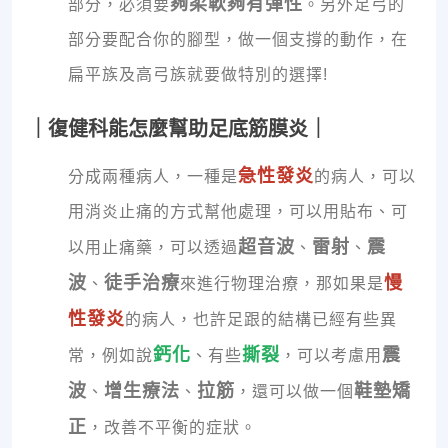
夠柔軟夠有彈性
部分，必須要
。另外足弓的
部分要配合你的腳型，做一個支撐的動作，在
扁平族及高弓族就要做特別的選擇!
｜復健科能怎麼幫助足底筋膜炎｜
急性發炎
分成兩種病人，一種是
的病人，可以
用消炎止痛的方式幫他處理，可以用貼布、可
超音波
雷射
震
以用止痛藥，可以透過
、
、
波
徒手治療
慢
、
來進行物理治療，那如果是
性發炎
的病人，也許足跟的結構已經有些異
鈣化
撕裂
震
常，例如說
、有些
，可以考慮用
波
增生療法
拉筋
鞋墊矯
、
、
，還可以做一個
正
，改善不平衡的症狀。