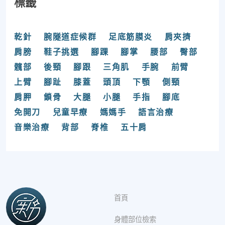
標籤
乾針
腕隧道症候群
足底筋膜炎
肩夾擠
肩膀
鞋子挑選
腳踝
腳掌
腰部
臀部
髖部
後頸
腳跟
三角肌
手腕
前臂
上臂
腳趾
膝蓋
頭頂
下顎
側頸
肩胛
鎖骨
大腿
小腿
手指
腳底
免開刀
兒童早療
媽媽手
語言治療
音樂治療
背部
脊椎
五十肩
首頁
身體部位檢索