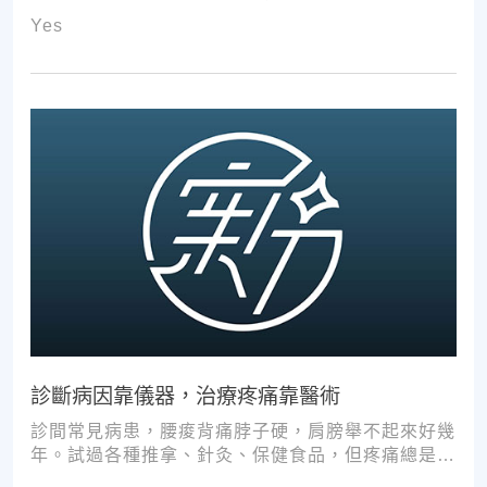
Yes
診斷病因靠儀器，治療疼痛靠醫術
診間常見病患，腰痠背痛脖子硬，肩膀舉不起來好幾
年。試過各種推拿、針灸、保健食品，但疼痛總是時
好時壞。