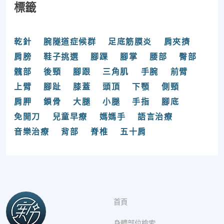
標籤
乾針
腕隧道症候群
足底筋膜炎
肩夾擠
肩膀
鞋子挑選
腳踝
腳掌
腰部
臀部
髖部
後頸
腳跟
三角肌
手腕
前臂
上臂
腳趾
膝蓋
頭頂
下顎
側頸
肩胛
鎖骨
大腿
小腿
手指
腳底
免開刀
兒童早療
媽媽手
語言治療
音樂治療
背部
脊椎
五十肩
首頁
身體部位檢索