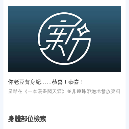
你老豆有身紀……恭喜！恭喜！
星爺在《一本漫畫闖天涯》並非連珠帶炮地發放笑料
身體部位檢索