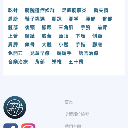
乾針
腕隧道症候群
足底筋膜炎
肩夾擠
肩膀
鞋子挑選
腳踝
腳掌
腰部
臀部
髖部
後頸
腳跟
三角肌
手腕
前臂
上臂
腳趾
膝蓋
頭頂
下顎
側頸
肩胛
鎖骨
大腿
小腿
手指
腳底
免開刀
兒童早療
媽媽手
語言治療
音樂治療
背部
脊椎
五十肩
首頁
身體部位檢索
熱門主題