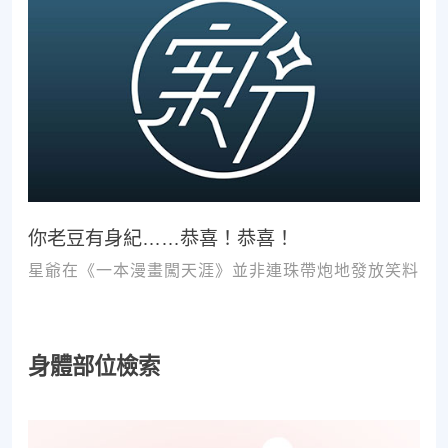
你老豆有身紀……恭喜！恭喜！
星爺在《一本漫畫闖天涯》並非連珠帶炮地發放笑料
身體部位檢索