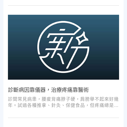
診斷病因靠儀器，治療疼痛靠醫術
診間常見病患，腰痠背痛脖子硬，肩膀舉不起來好幾
年。試過各種推拿、針灸、保健食品，但疼痛總是時
好時壞。