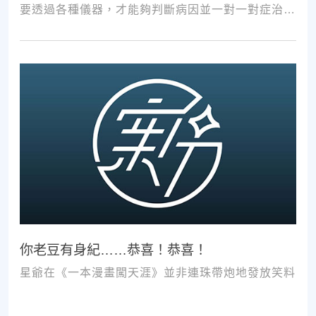
要透過各種儀器，才能夠判斷病因並一對一對症治
療。如果沒有第一步的正確醫療診斷，不管進行多少
次推拿、按摩，都難以讓您徹底擺脫不適。
你老豆有身紀……恭喜！恭喜！
星爺在《一本漫畫闖天涯》並非連珠帶炮地發放笑料