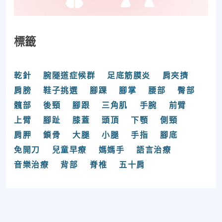
標籤
乾針
腕隧道症候群
足底筋膜炎
肩夾擠
肩膀
鞋子挑選
腳踝
腳掌
腰部
臀部
髖部
後頸
腳跟
三角肌
手腕
前臂
上臂
腳趾
膝蓋
頭頂
下顎
側頸
肩胛
鎖骨
大腿
小腿
手指
腳底
免開刀
兒童早療
媽媽手
語言治療
音樂治療
背部
脊椎
五十肩