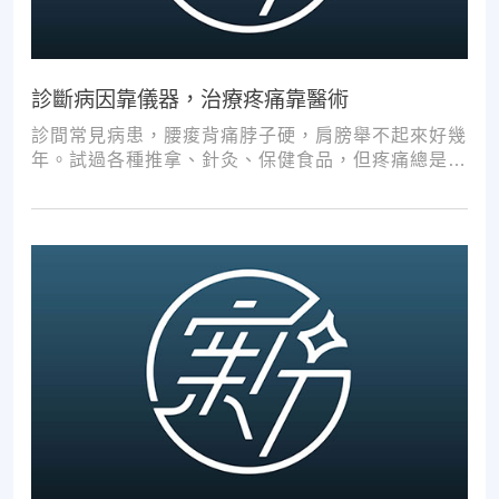
診斷病因靠儀器，治療疼痛靠醫術
診間常見病患，腰痠背痛脖子硬，肩膀舉不起來好幾
年。試過各種推拿、針灸、保健食品，但疼痛總是時
好時壞。