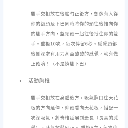
雙手交扣放在後腦勺正後方，想像有人從
你的額頭及下巴同時將你的頭往後推向你
的雙手方向，整顆頭一起往後抵住你的雙
手。重複10次，每次停留6秒。感覺頸部
後側深處有用力甚至酸酸的感覺，就有做
正確唷！（不是擠雙下巴）
• 活動胸椎
雙手交扣放在身體後方，吸氣胸口往天花
板的方向延伸，仰頭看向天花板，搭配一
次深吸氣，將脊椎延展到最長（長高的感
覺），吐氣放鬆回正。 重複5次，每次停