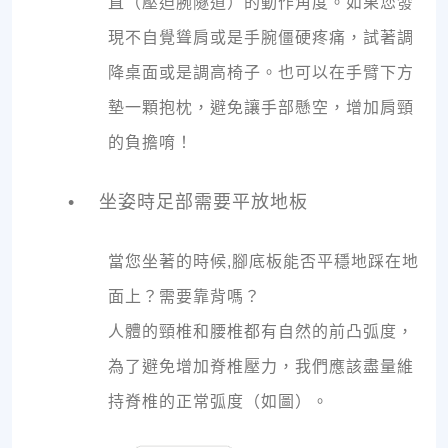
直（壓迫腕隧道）的動作角度。如果您發
現不自覺聳肩或是手腕僵硬疼痛，試著調
降桌面或是調高椅子。也可以在手臂下方
墊一顆抱枕，避免讓手部懸空，增加肩頸
的負擔唷！
• 坐姿時足部需要平放地板
當您坐著的時候,腳底板能否平穩地踩在地
面上？需要靠背嗎？
人體的頸椎和腰椎都有自然的前凸弧度，
為了避免增加脊椎壓力，我們應該盡量維
持脊椎的正常弧度（如圖）。