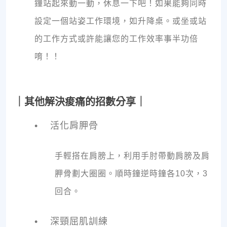
鐘站起來動一動，休息一下吧！如果能夠同時
設定一個站姿工作環境，如升降桌。或坐或站
的工作方式或許能讓您的工作效率事半功倍
唷！！
｜其他解決痠痛的招數分享｜
• 活化肩胛骨
手輕搭在肩膀上，利用手肘帶動肩膀及肩
胛骨劃大圈圈。順時鐘逆時鐘各10次，3
回合。
• 深頸屈肌訓練