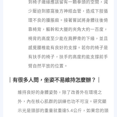
到椅子邊緣應該留有一顆拳頭的空間，減
少壓迫到膝窩後方神經血管，造成下肢循
環不良的腫脹麻。接著嘗試將身體往後倚
靠椅背，軀幹和大腿的夾角大約一百度，
椅背的高度至少能在肩胛骨的下緣，並且
感覺腰椎能有良好的支撐。若你的椅子是
有扶手的椅子，扶手的高度約能支撐前手
臂自然平放的位置。
｜有很多人問，坐姿不易維持怎麼辦？｜
維持良好的身體姿勢，除了改善外在環境之
外，內在核心肌群的訓練也功不可沒。研究顯
示光是頭部的重量就重達5.4公斤，如果您的頭