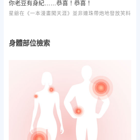
你老豆有身紀……恭喜！恭喜！
星爺在《一本漫畫闖天涯》並非連珠帶炮地發放笑料
身體部位檢索