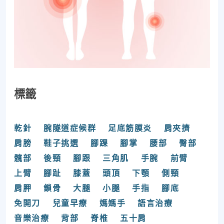
標籤
乾針
腕隧道症候群
足底筋膜炎
肩夾擠
肩膀
鞋子挑選
腳踝
腳掌
腰部
臀部
髖部
後頸
腳跟
三角肌
手腕
前臂
上臂
腳趾
膝蓋
頭頂
下顎
側頸
肩胛
鎖骨
大腿
小腿
手指
腳底
免開刀
兒童早療
媽媽手
語言治療
音樂治療
背部
脊椎
五十肩