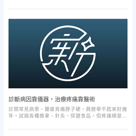
診斷病因靠儀器，治療疼痛靠醫術
診間常見病患，腰痠背痛脖子硬，肩膀舉不起來好幾
年。試過各種推拿、針灸、保健食品，但疼痛總是時
好時壞。