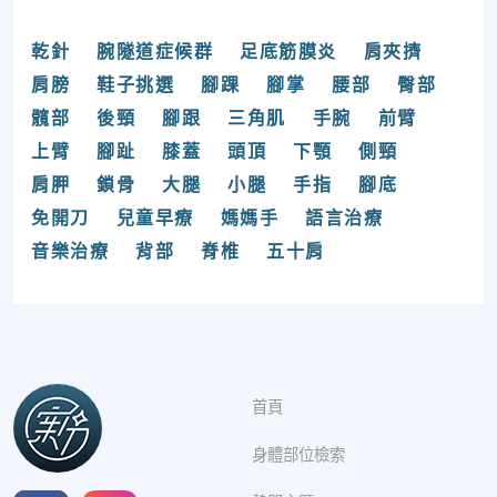
乾針
腕隧道症候群
足底筋膜炎
肩夾擠
肩膀
鞋子挑選
腳踝
腳掌
腰部
臀部
髖部
後頸
腳跟
三角肌
手腕
前臂
上臂
腳趾
膝蓋
頭頂
下顎
側頸
肩胛
鎖骨
大腿
小腿
手指
腳底
免開刀
兒童早療
媽媽手
語言治療
音樂治療
背部
脊椎
五十肩
首頁
身體部位檢索