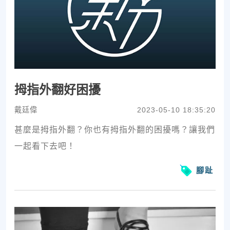
拇指外翻好困擾
戴廷偉
2023-05-10 18:35:20
甚麼是拇指外翻？你也有拇指外翻的困擾嗎？讓我們
一起看下去吧！
腳趾