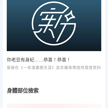
你老豆有身紀……恭喜！恭喜！
星爺在《一本漫畫闖天涯》並非連珠帶炮地發放笑料
身體部位檢索