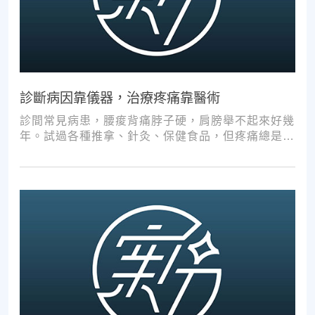
診斷病因靠儀器，治療疼痛靠醫術
診間常見病患，腰痠背痛脖子硬，肩膀舉不起來好幾
年。試過各種推拿、針灸、保健食品，但疼痛總是時
好時壞。