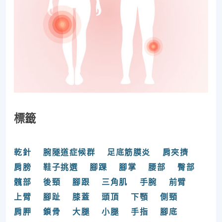
標籤
乾針
腕隧道症候群
足底筋膜炎
肩夾擠
肩膀
鞋子挑選
腳踝
腳掌
腰部
臀部
髖部
後頸
腳跟
三角肌
手腕
前臂
上臂
腳趾
膝蓋
頭頂
下顎
側頸
肩胛
鎖骨
大腿
小腿
手指
腳底