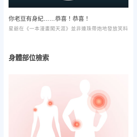
你老豆有身紀……恭喜！恭喜！
星爺在《一本漫畫闖天涯》並非連珠帶炮地發放笑料
身體部位檢索