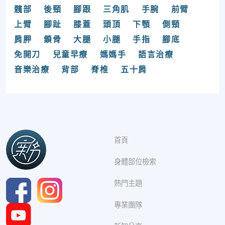
髖部
後頸
腳跟
三角肌
手腕
前臂
上臂
腳趾
膝蓋
頭頂
下顎
側頸
肩胛
鎖骨
大腿
小腿
手指
腳底
免開刀
兒童早療
媽媽手
語言治療
音樂治療
背部
脊椎
五十肩
首頁
身體部位檢索
熱門主題
專業團隊