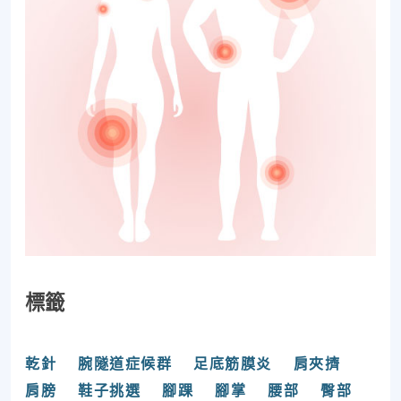
標籤
乾針
腕隧道症候群
足底筋膜炎
肩夾擠
肩膀
鞋子挑選
腳踝
腳掌
腰部
臀部