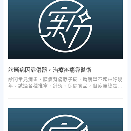
診斷病因靠儀器，治療疼痛靠醫術
診間常見病患，腰痠背痛脖子硬，肩膀舉不起來好幾
年。試過各種推拿、針灸、保健食品，但疼痛總是時
好時壞。