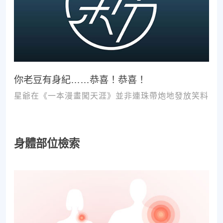
你老豆有身紀……恭喜！恭喜！
星爺在《一本漫畫闖天涯》並非連珠帶炮地發放笑料
身體部位檢索