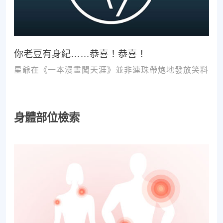
你老豆有身紀……恭喜！恭喜！
星爺在《一本漫畫闖天涯》並非連珠帶炮地發放笑料
身體部位檢索