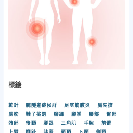
標籤
乾針
腕隧道症候群
足底筋膜炎
肩夾擠
肩膀
鞋子挑選
腳踝
腳掌
腰部
臀部
髖部
後頸
腳跟
三角肌
手腕
前臂
上臂
腳趾
膝蓋
頭頂
下顎
側頸