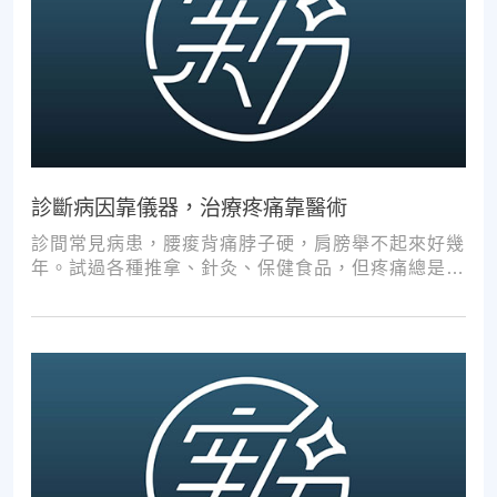
診斷病因靠儀器，治療疼痛靠醫術
診間常見病患，腰痠背痛脖子硬，肩膀舉不起來好幾
年。試過各種推拿、針灸、保健食品，但疼痛總是時
好時壞。