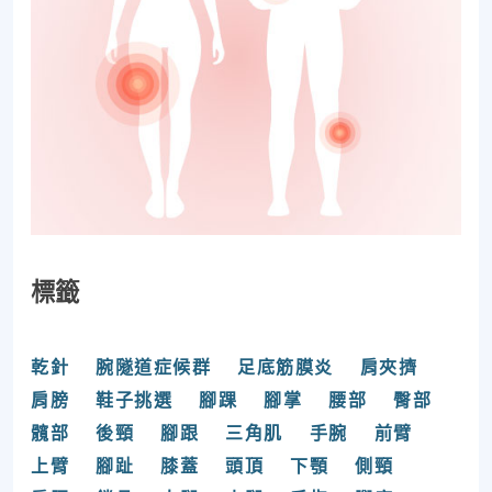
標籤
乾針
腕隧道症候群
足底筋膜炎
肩夾擠
肩膀
鞋子挑選
腳踝
腳掌
腰部
臀部
髖部
後頸
腳跟
三角肌
手腕
前臂
上臂
腳趾
膝蓋
頭頂
下顎
側頸