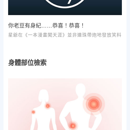
你老豆有身紀……恭喜！恭喜！
星爺在《一本漫畫闖天涯》並非連珠帶炮地發放笑料
身體部位檢索