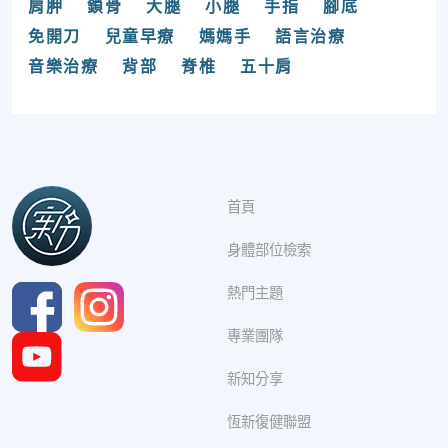
肩胛
鎖骨
大腿
小腿
手指
腳底
免開刀
兒童早療
媽媽手
語言治療
音樂治療
背部
脊椎
五十肩
首頁
身體部位檢索
熱門主題
專業團隊
新知分享
恆新復健聯盟