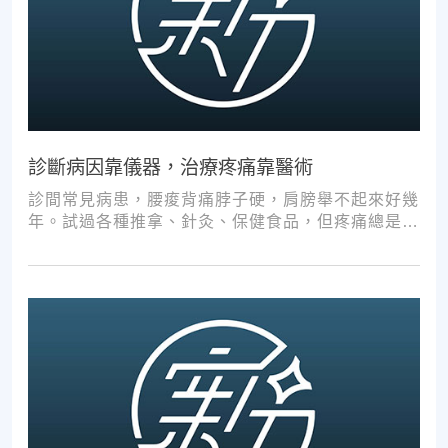
診斷病因靠儀器，治療疼痛靠醫術
診間常見病患，腰痠背痛脖子硬，肩膀舉不起來好幾
年。試過各種推拿、針灸、保健食品，但疼痛總是時
好時壞。