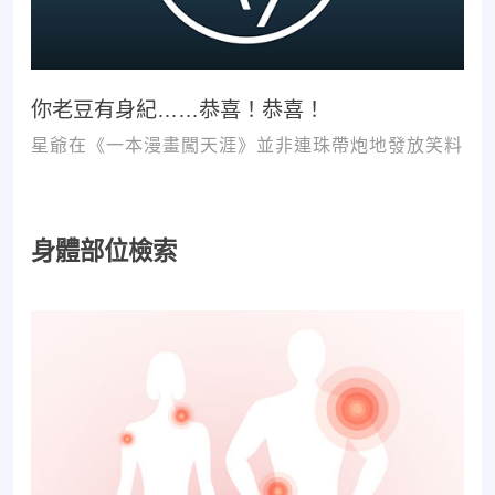
你老豆有身紀……恭喜！恭喜！
星爺在《一本漫畫闖天涯》並非連珠帶炮地發放笑料
身體部位檢索