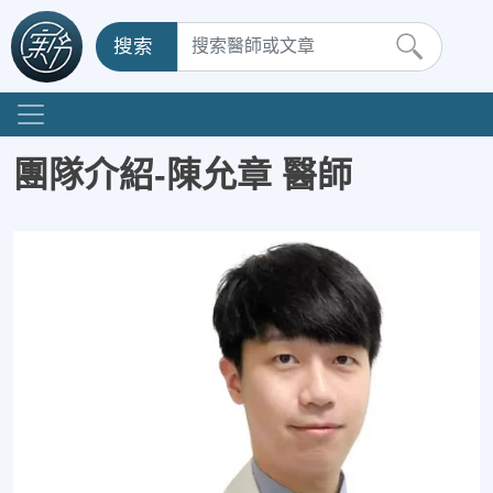
搜索
團隊介紹-陳允章 醫師