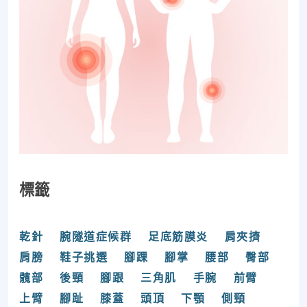
標籤
乾針
腕隧道症候群
足底筋膜炎
肩夾擠
肩膀
鞋子挑選
腳踝
腳掌
腰部
臀部
髖部
後頸
腳跟
三角肌
手腕
前臂
上臂
腳趾
膝蓋
頭頂
下顎
側頸