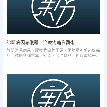
診斷病因靠儀器，治療疼痛靠醫術
診間常見病患，腰痠背痛脖子硬，肩膀舉不起來好幾
年。試過各種推拿、針灸、保健食品，但疼痛總是時
好時壞。