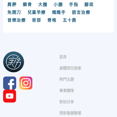
肩胛
鎖骨
大腿
小腿
手指
腳底
免開刀
兒童早療
媽媽手
語言治療
音樂治療
背部
脊椎
五十肩
首頁
身體部位檢索
熱門主題
專業團隊
新知分享
恆新復健聯盟