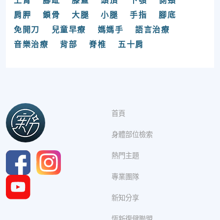
上臂
腳趾
膝蓋
頭頂
下顎
側頸
肩胛
鎖骨
大腿
小腿
手指
腳底
免開刀
兒童早療
媽媽手
語言治療
音樂治療
背部
脊椎
五十肩
首頁
身體部位檢索
熱門主題
專業團隊
新知分享
恆新復健聯盟