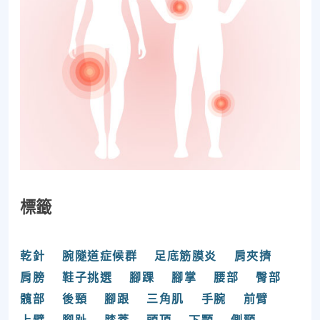
標籤
乾針
腕隧道症候群
足底筋膜炎
肩夾擠
肩膀
鞋子挑選
腳踝
腳掌
腰部
臀部
髖部
後頸
腳跟
三角肌
手腕
前臂