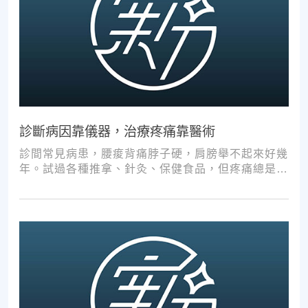
診斷病因靠儀器，治療疼痛靠醫術
診間常見病患，腰痠背痛脖子硬，肩膀舉不起來好幾
年。試過各種推拿、針灸、保健食品，但疼痛總是時
好時壞。