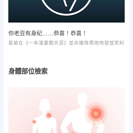
你老豆有身紀……恭喜！恭喜！
星爺在《一本漫畫闖天涯》並非連珠帶炮地發放笑料
身體部位檢索