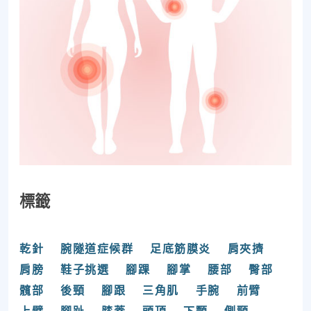
標籤
乾針
腕隧道症候群
足底筋膜炎
肩夾擠
肩膀
鞋子挑選
腳踝
腳掌
腰部
臀部
髖部
後頸
腳跟
三角肌
手腕
前臂