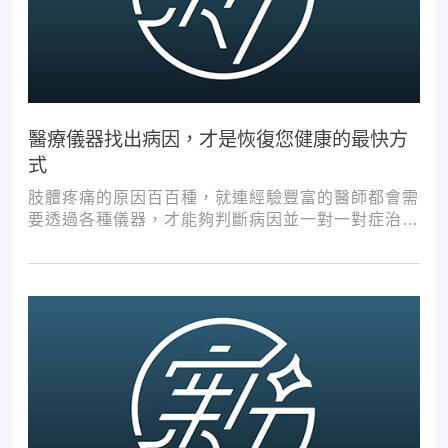
醫療儀器找出病因，才是恢復您健康的最快方
式
肢體疼痛的原因百百種，就連經驗豐富的醫師都會需
要透過各種儀器，才能夠判斷病因並一對一對症治
療。如果沒有第一步的正確醫療診斷，不管進行多少
次推拿、按摩，都難以讓您徹底擺脫不適。