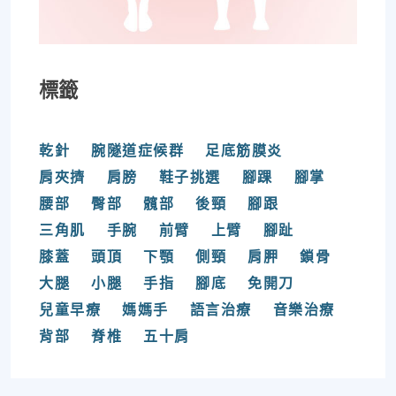
標籤
乾針
腕隧道症候群
足底筋膜炎
肩夾擠
肩膀
鞋子挑選
腳踝
腳掌
腰部
臀部
髖部
後頸
腳跟
三角肌
手腕
前臂
上臂
腳趾
膝蓋
頭頂
下顎
側頸
肩胛
鎖骨
大腿
小腿
手指
腳底
免開刀
兒童早療
媽媽手
語言治療
音樂治療
背部
脊椎
五十肩