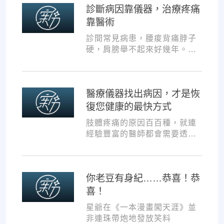
診斷病因靠儀器，治療疼痛
靠醫術
診間常見病患，腰痠背痛脖子
硬，肩膀舉不起來好幾年。試
過各種推拿、針灸、保健食
品，但疼痛總是時好時壞。
醫療儀器找出病因，才是恢
復您健康的最快方式
肢體疼痛的原因百百種，就連
經驗豐富的醫師都會需要透過
各種儀器，才能夠判斷病因並
一對一對症治療。如果沒有第
一步的正確醫療診斷，不管進
你老豆有身紀……恭喜！恭
行多少次推拿、按摩，都難以
讓您徹底擺脫不適。
喜！
星爺在《一本漫畫闖天涯》並
非連珠帶炮地發放笑料