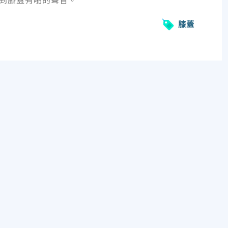
到膝蓋有啪的聲音。
膝蓋