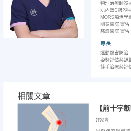
物理治療師證
肌內效C級證
MORS矯治學
國泰醫院 實習
慈濟醫院 實習
專長
運動傷害防治
姿勢評估與調
徒手治療與評
相關文章
【前十字韌
許家齊