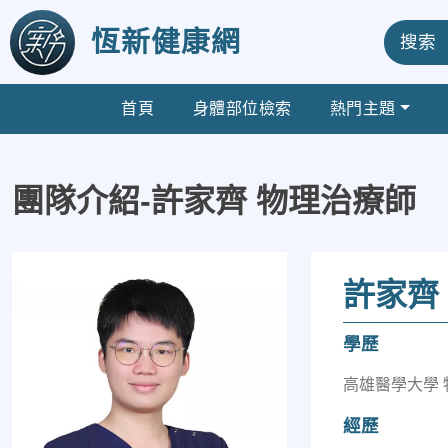
恆新健康網
搜索
首頁
身體部位檢索
熱門主題
團隊介紹-許家齊 物理治療師
許家齊
學歷
高雄醫學大學 
經歷