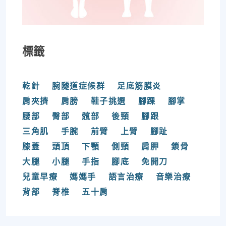
標籤
乾針
腕隧道症候群
足底筋膜炎
肩夾擠
肩膀
鞋子挑選
腳踝
腳掌
腰部
臀部
髖部
後頸
腳跟
三角肌
手腕
前臂
上臂
腳趾
膝蓋
頭頂
下顎
側頸
肩胛
鎖骨
大腿
小腿
手指
腳底
免開刀
兒童早療
媽媽手
語言治療
音樂治療
背部
脊椎
五十肩