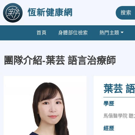
恆新健康網
搜索
首頁
身體部位檢索
熱門主題
團隊介紹-葉芸 語言治療師
葉芸 
學歷
馬偕醫學院 
經歷