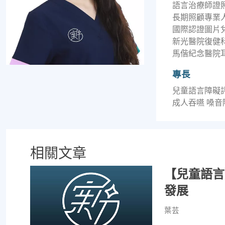
語言治療師證
長期照顧專業人員
國際認證圖片兌換
新光醫院復健科
馬偕紀念醫院耳
專長
兒童語言障礙
成人吞嚥 嗓
相關文章
【兒童語言
發展
葉芸