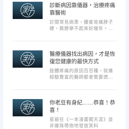
診斷病因靠儀器，治療疼痛
靠醫術
診間常見病患，腰痠背痛脖子
硬，肩膀舉不起來好幾年。試
過各種推拿、針灸、保健食
品，但疼痛總是時好時壞。
醫療儀器找出病因，才是恢
復您健康的最快方式
肢體疼痛的原因百百種，就連
經驗豐富的醫師都會需要透過
各種儀器，才能夠判斷病因並
一對一對症治療。如果沒有第
一步的正確醫療診斷，不管進
你老豆有身紀……恭喜！恭
行多少次推拿、按摩，都難以
讓您徹底擺脫不適。
喜！
星爺在《一本漫畫闖天涯》並
非連珠帶炮地發放笑料