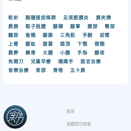
乾針
腕隧道症候群
足底筋膜炎
肩夾擠
肩膀
鞋子挑選
腳踝
腳掌
腰部
臀部
髖部
後頸
腳跟
三角肌
手腕
前臂
上臂
腳趾
膝蓋
頭頂
下顎
側頸
肩胛
鎖骨
大腿
小腿
手指
腳底
免開刀
兒童早療
媽媽手
語言治療
音樂治療
背部
脊椎
五十肩
首頁
身體部位檢索