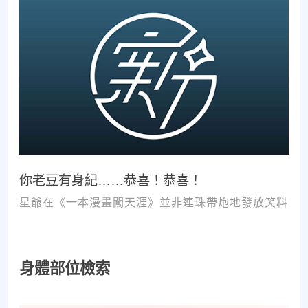
你老豆有身紀……恭喜！恭喜！
星爺在《一本漫畫闖天涯》並非連珠帶炮地發放笑料
身體部位檢索