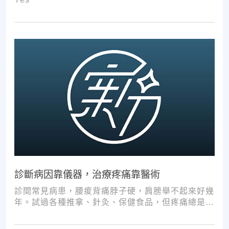
診斷病因靠儀器，治療疼痛靠醫術
診間常見病患，腰痠背痛脖子硬，肩膀舉不起來好幾
年。試過各種推拿、針灸、保健食品，但疼痛總是時
好時壞。