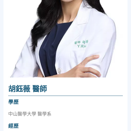
胡鈺薇 醫師
學歷
中⼭醫學⼤學 醫學系
經歷