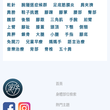
乾針
腕隧道症候群
足底筋膜炎
肩夾擠
肩膀
鞋子挑選
腳踝
腳掌
腰部
臀部
髖部
後頸
腳跟
三角肌
手腕
前臂
上臂
腳趾
膝蓋
頭頂
下顎
側頸
肩胛
鎖骨
大腿
小腿
手指
腳底
免開刀
兒童早療
媽媽手
語言治療
音樂治療
背部
脊椎
五十肩
首頁
身體部位檢索
熱門主題