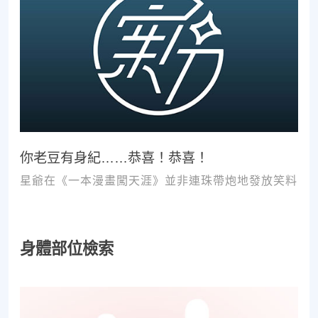
你老豆有身紀……恭喜！恭喜！
星爺在《一本漫畫闖天涯》並非連珠帶炮地發放笑料
身體部位檢索