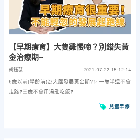
【早期療育】大隻雞慢啼？別錯失黃
金治療期~
胡鈺薇
2021-07-22 15:12:14
6歲以前(學齡前)為大腦發展黃金期?✨ 一歲半還不會
走路❓三歲不會用湯匙吃飯❓
兒童早療