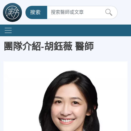
搜索
團隊介紹-胡鈺薇 醫師