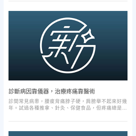
診斷病因靠儀器，治療疼痛靠醫術
診間常見病患，腰痠背痛脖子硬，肩膀舉不起來好幾
年。試過各種推拿、針灸、保健食品，但疼痛總是時
好時壞。