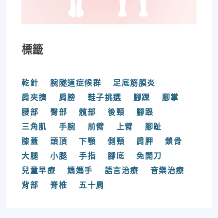
標籤
乾針
腕隧道症候群
足底筋膜炎
肩夾擠
肩膀
鞋子挑選
腳踝
腳掌
腰部
臀部
髖部
後頸
腳跟
三角肌
手腕
前臂
上臂
腳趾
膝蓋
頭頂
下顎
側頸
肩胛
鎖骨
大腿
小腿
手指
腳底
免開刀
兒童早療
媽媽手
語言治療
音樂治療
背部
脊椎
五十肩