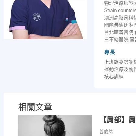
物理治療師證
Strain count
澳洲高階骨科
國際佛德氏淋
台北慈濟醫院 
三軍總醫院 實
專長
上班族姿勢調
運動治療及動
核心訓練
相關文章
【肩部】肩
曾俊然