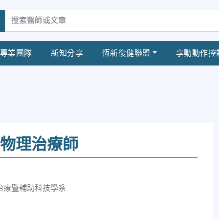
專業團隊
新知分享
恆新復健聯盟
享動動作控
 物理治療師
治療暨輔助科技學系