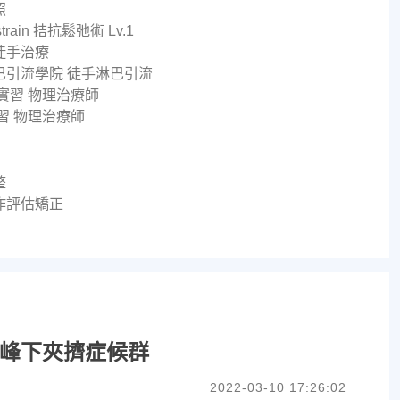
照
erstrain 拮抗鬆弛術 Lv.1
徒手治療
巴引流學院 徒手淋巴引流
實習 物理治療師
習 物理治療師
整
作評估矯正
峰下夾擠症候群
2022-03-10 17:26:02