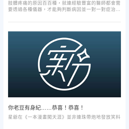
肢體疼痛的原因百百種，就連經驗豐富的醫師都會需
要透過各種儀器，才能夠判斷病因並一對一對症治
療。如果沒有第一步的正確醫療診斷，不管進行多少
次推拿、按摩，都難以讓您徹底擺脫不適。
你老豆有身紀……恭喜！恭喜！
星爺在《一本漫畫闖天涯》並非連珠帶炮地發放笑料