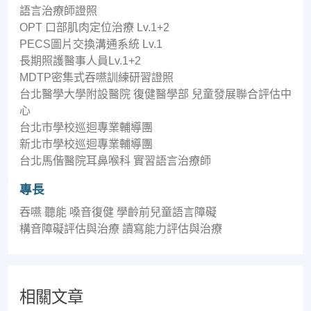
語言治療師證照
OPT 口部肌肉定位治療 Lv.1+2
PECS圖片交換溝通系統 Lv.1
長期照護醫事人員Lv.1+2
MDTP密集式吞嚥訓練研習證照
台北醫學大學附設醫院 復健醫學部 兒童發展聯合評估中
心
台北市學校巡迴專業輔導團
新北市學校巡迴專業輔導團
台北馬偕醫院耳鼻喉科 實習語言治療師
專長
吞嚥 聽能 嗓音復健 學齡前兒童語言障礙
構音障礙評估與治療 讀寫能力評估與治療
相關文章