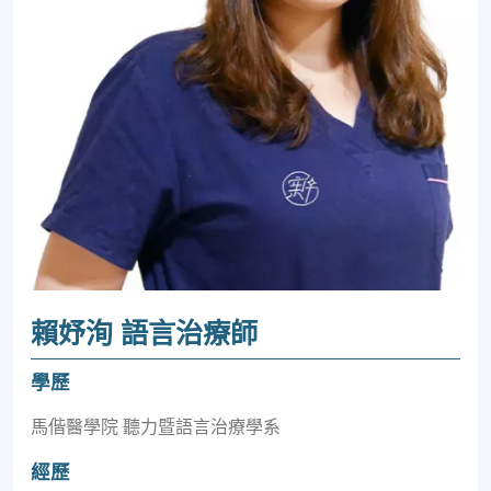
賴妤洵 語言治療師
學歷
馬偕醫學院 聽力暨語言治療學系
經歷