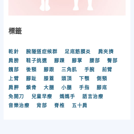
標籤
乾針
腕隧道症候群
足底筋膜炎
肩夾擠
肩膀
鞋子挑選
腳踝
腳掌
腰部
臀部
髖部
後頸
腳跟
三角肌
手腕
前臂
上臂
腳趾
膝蓋
頭頂
下顎
側頸
肩胛
鎖骨
大腿
小腿
手指
腳底
免開刀
兒童早療
媽媽手
語言治療
音樂治療
背部
脊椎
五十肩