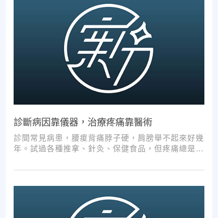
診斷病因靠儀器，治療疼痛靠醫術
診間常見病患，腰痠背痛脖子硬，肩膀舉不起來好幾
年。試過各種推拿、針灸、保健食品，但疼痛總是時
好時壞。