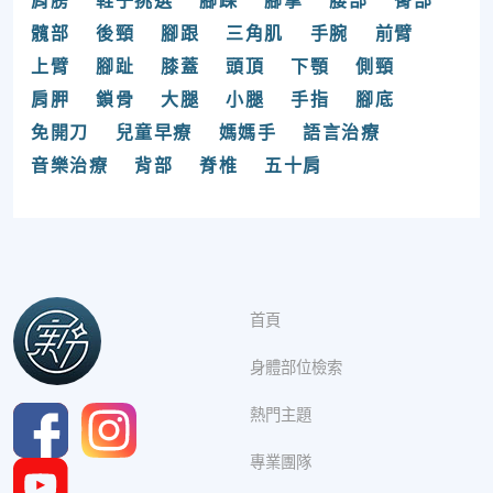
肩膀
鞋子挑選
腳踝
腳掌
腰部
臀部
髖部
後頸
腳跟
三角肌
手腕
前臂
上臂
腳趾
膝蓋
頭頂
下顎
側頸
肩胛
鎖骨
大腿
小腿
手指
腳底
免開刀
兒童早療
媽媽手
語言治療
音樂治療
背部
脊椎
五十肩
首頁
身體部位檢索
熱門主題
專業團隊