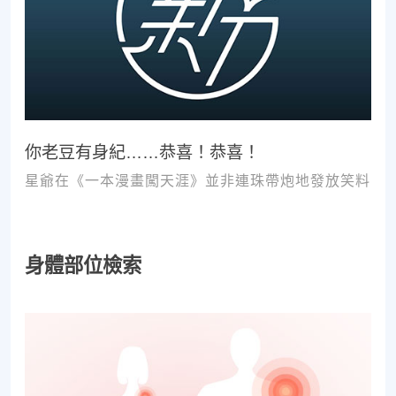
你老豆有身紀……恭喜！恭喜！
星爺在《一本漫畫闖天涯》並非連珠帶炮地發放笑料
身體部位檢索