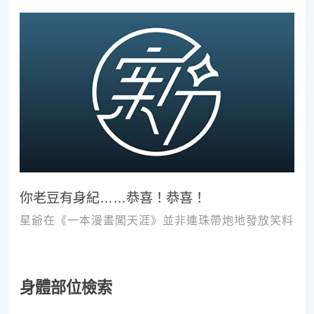
你老豆有身紀……恭喜！恭喜！
星爺在《一本漫畫闖天涯》並非連珠帶炮地發放笑料
身體部位檢索