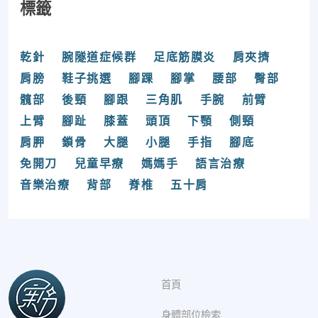
標籤
乾針
腕隧道症候群
足底筋膜炎
肩夾擠
肩膀
鞋子挑選
腳踝
腳掌
腰部
臀部
髖部
後頸
腳跟
三角肌
手腕
前臂
上臂
腳趾
膝蓋
頭頂
下顎
側頸
肩胛
鎖骨
大腿
小腿
手指
腳底
免開刀
兒童早療
媽媽手
語言治療
音樂治療
背部
脊椎
五十肩
首頁
身體部位檢索