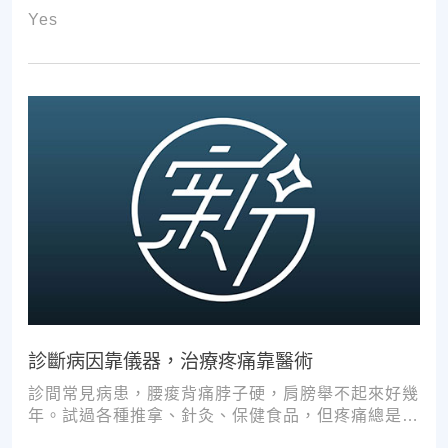
Yes
診斷病因靠儀器，治療疼痛靠醫術
診間常見病患，腰痠背痛脖子硬，肩膀舉不起來好幾
年。試過各種推拿、針灸、保健食品，但疼痛總是時
好時壞。