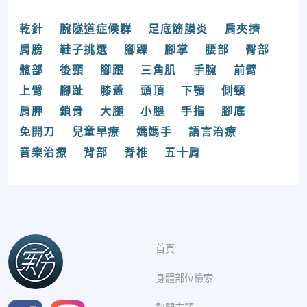
乾針
腕隧道症候群
足底筋膜炎
肩夾擠
肩膀
鞋子挑選
腳踝
腳掌
腰部
臀部
髖部
後頸
腳跟
三角肌
手腕
前臂
上臂
腳趾
膝蓋
頭頂
下顎
側頸
肩胛
鎖骨
大腿
小腿
手指
腳底
免開刀
兒童早療
媽媽手
語言治療
音樂治療
背部
脊椎
五十肩
首頁
身體部位檢索