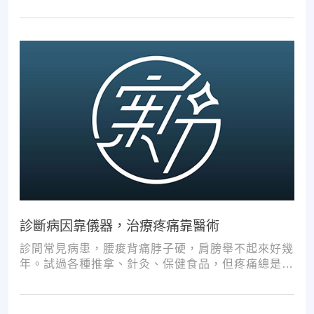
診斷病因靠儀器，治療疼痛靠醫術
診間常見病患，腰痠背痛脖子硬，肩膀舉不起來好幾
年。試過各種推拿、針灸、保健食品，但疼痛總是時
好時壞。