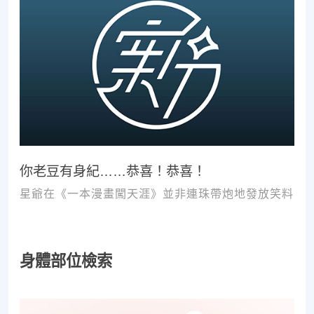
你老豆有身紀……恭喜！恭喜！
星爺在《一本漫畫闖天涯》並非連珠帶炮地發放笑料
身體部位檢索