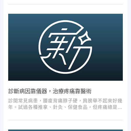
診斷病因靠儀器，治療疼痛靠醫術
診間常見病患，腰痠背痛脖子硬，肩膀舉不起來好幾
年。試過各種推拿、針灸、保健食品，但疼痛總是時
好時壞。