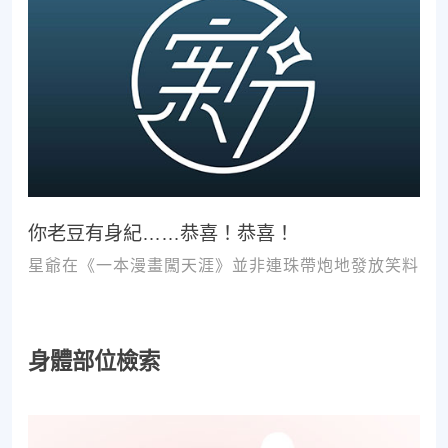
你老豆有身紀……恭喜！恭喜！
星爺在《一本漫畫闖天涯》並非連珠帶炮地發放笑料
身體部位檢索