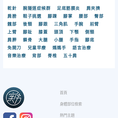
乾針
腕隧道症候群
足底筋膜炎
肩夾擠
肩膀
鞋子挑選
腳踝
腳掌
腰部
臀部
髖部
後頸
腳跟
三角肌
手腕
前臂
上臂
腳趾
膝蓋
頭頂
下顎
側頸
肩胛
鎖骨
大腿
小腿
手指
腳底
免開刀
兒童早療
媽媽手
語言治療
音樂治療
背部
脊椎
五十肩
首頁
身體部位檢索
熱門主題