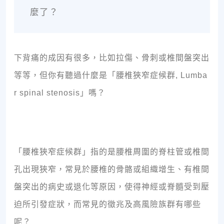
麼了？
下背痛的成因有很多，比如拉傷、骨刺或椎間盤突出
等等，但你有聽過什麼是「腰椎狹窄症候群, Lumba
r spinal stenosis」嗎？
「腰椎狹窄症候群」指的是腰椎周圍的脊柱管或椎間
孔出現狹窄，常見於腰椎的骨骼或組織增生、有椎間
盤突出的病史或退化等原因，使得神經或脊髓受到壓
迫所引發症狀，而常見的徵兆及高風險族群有哪些
呢？