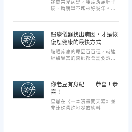
診間常見病患，腰痠背痛脖子
硬，肩膀舉不起來好幾年。試
過各種推拿、針灸、保健食
品，但疼痛總是時好時壞。
醫療儀器找出病因，才是恢
復您健康的最快方式
肢體疼痛的原因百百種，就連
經驗豐富的醫師都會需要透過
各種儀器，才能夠判斷病因並
一對一對症治療。如果沒有第
一步的正確醫療診斷，不管進
你老豆有身紀……恭喜！恭
行多少次推拿、按摩，都難以
讓您徹底擺脫不適。
喜！
星爺在《一本漫畫闖天涯》並
非連珠帶炮地發放笑料