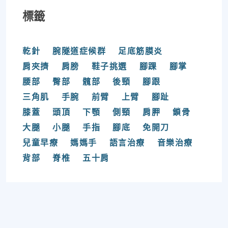
標籤
乾針
腕隧道症候群
足底筋膜炎
肩夾擠
肩膀
鞋子挑選
腳踝
腳掌
腰部
臀部
髖部
後頸
腳跟
三角肌
手腕
前臂
上臂
腳趾
膝蓋
頭頂
下顎
側頸
肩胛
鎖骨
大腿
小腿
手指
腳底
免開刀
兒童早療
媽媽手
語言治療
音樂治療
背部
脊椎
五十肩