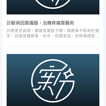
診斷病因靠儀器，治療疼痛靠醫術
診間常見病患，腰痠背痛脖子硬，肩膀舉不起來好幾
年。試過各種推拿、針灸、保健食品，但疼痛總是時
好時壞。