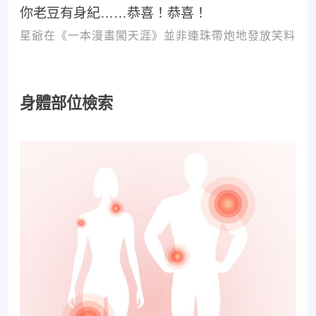
你老豆有身紀……恭喜！恭喜！
星爺在《一本漫畫闖天涯》並非連珠帶炮地發放笑料
身體部位檢索