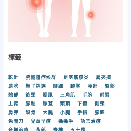
標籤
乾針
腕隧道症候群
足底筋膜炎
肩夾擠
肩膀
鞋子挑選
腳踝
腳掌
腰部
臀部
髖部
後頸
腳跟
三角肌
手腕
前臂
上臂
腳趾
膝蓋
頭頂
下顎
側頸
肩胛
鎖骨
大腿
小腿
手指
腳底
免開刀
兒童早療
媽媽手
語言治療
音樂治療
背部
脊椎
五十肩