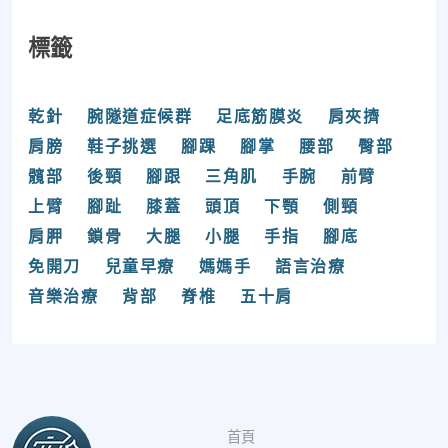
標籤
乾針
腕隧道症候群
足底筋膜炎
肩夾擠
肩膀
鞋子挑選
腳踝
腳掌
腰部
臀部
髖部
後頸
腳跟
三角肌
手腕
前臂
上臂
腳趾
膝蓋
頭頂
下顎
側頸
肩胛
鎖骨
大腿
小腿
手指
腳底
免開刀
兒童早療
媽媽手
語言治療
音樂治療
背部
脊椎
五十肩
首頁