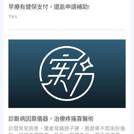
早療有健保支付，還能申請補助!
Yes
診斷病因靠儀器，治療疼痛靠醫術
診間常見病患，腰痠背痛脖子硬，肩膀舉不起來好幾