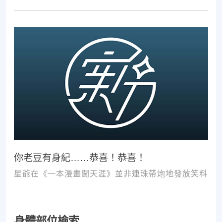
次推拿、按摩，都難以讓您徹底擺脫不適。
你老豆有身紀……恭喜！恭喜！
星爺在《一本漫畫闖天涯》並非連珠帶炮地發放笑料
身體部位檢索