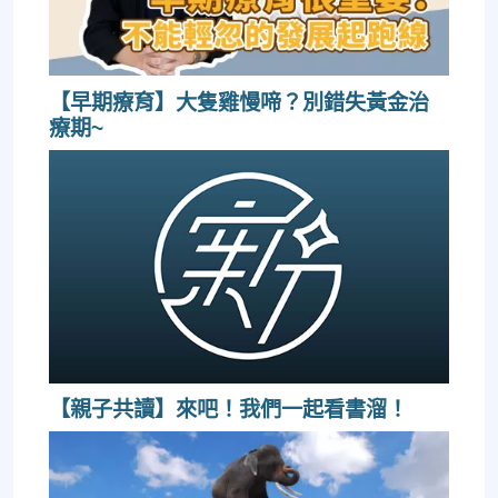
【早期療育】大隻雞慢啼？別錯失黃金治
療期~
【親子共讀】來吧！我們一起看書溜！