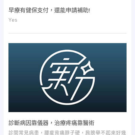
早療有健保支付，還能申請補助!
Yes
診斷病因靠儀器，治療疼痛靠醫術
診間常見病患，腰痠背痛脖子硬，肩膀舉不起來好幾