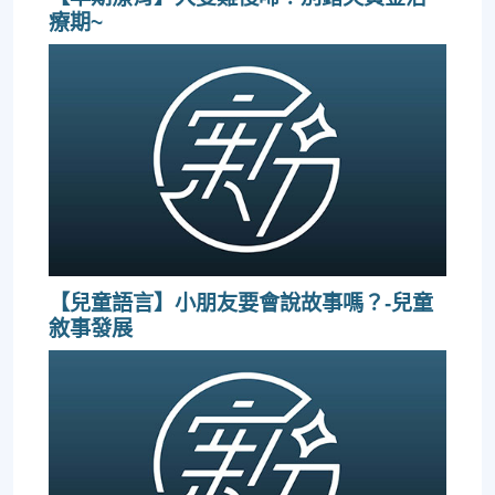
療期~
【兒童語言】小朋友要會說故事嗎？-兒童
敘事發展