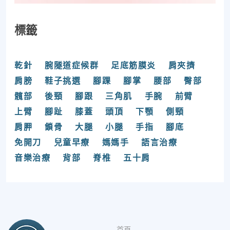
標籤
乾針
腕隧道症候群
足底筋膜炎
肩夾擠
肩膀
鞋子挑選
腳踝
腳掌
腰部
臀部
髖部
後頸
腳跟
三角肌
手腕
前臂
上臂
腳趾
膝蓋
頭頂
下顎
側頸
肩胛
鎖骨
大腿
小腿
手指
腳底
免開刀
兒童早療
媽媽手
語言治療
音樂治療
背部
脊椎
五十肩