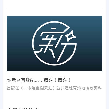
療。如果沒有第一步的正確醫療診斷，不管進行多少
次推拿、按摩，都難以讓您徹底擺脫不適。
你老豆有身紀……恭喜！恭喜！
星爺在《一本漫畫闖天涯》並非連珠帶炮地發放笑料