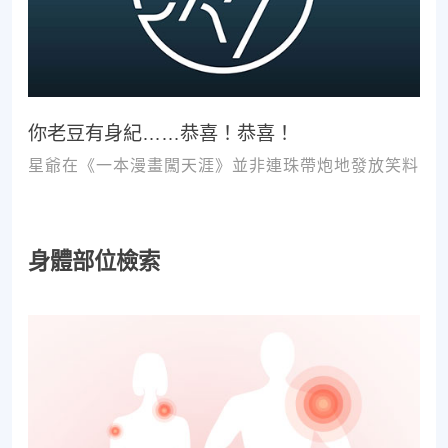
你老豆有身紀……恭喜！恭喜！
星爺在《一本漫畫闖天涯》並非連珠帶炮地發放笑料
身體部位檢索