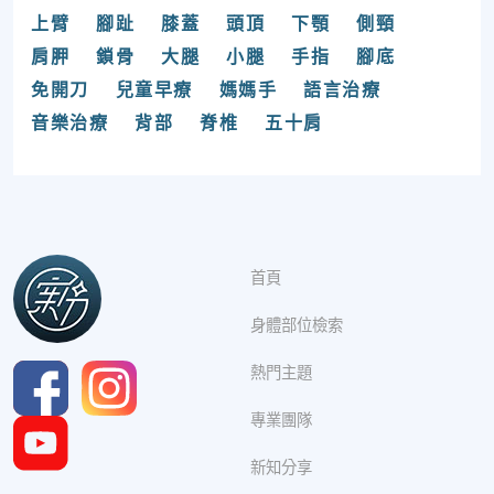
上臂
腳趾
膝蓋
頭頂
下顎
側頸
肩胛
鎖骨
大腿
小腿
手指
腳底
免開刀
兒童早療
媽媽手
語言治療
音樂治療
背部
脊椎
五十肩
首頁
身體部位檢索
熱門主題
專業團隊
新知分享