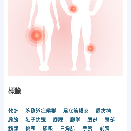
標籤
乾針
腕隧道症候群
足底筋膜炎
肩夾擠
肩膀
鞋子挑選
腳踝
腳掌
腰部
臀部
髖部
後頸
腳跟
三角肌
手腕
前臂