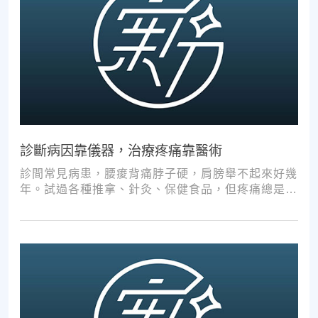
診斷病因靠儀器，治療疼痛靠醫術
診間常見病患，腰痠背痛脖子硬，肩膀舉不起來好幾
年。試過各種推拿、針灸、保健食品，但疼痛總是時
好時壞。